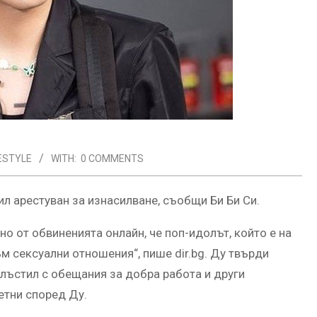
FESTYLE
WITH:
0 COMMENTS
ил арестуван за изнасилване, съобщи Би Би Си.
но от обвиненията онлайн, че поп-идолът, който е на
м сексуални отношения“, пише dir.bg. Ду твърди
релъстил с обещания за добра работа и други
етни според Ду.