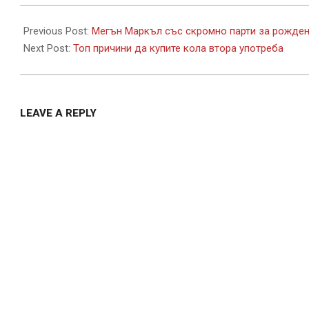
2021-
08-
Previous Post:
Мегън Маркъл със скромно парти за рожден
02
Next Post:
Топ причини да купите кола втора употреба
LEAVE A REPLY