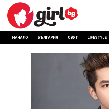
Skip
to
content
GIRL.BG
НАЧАЛО
БЪЛГАРИЯ
СВЯТ
LIFESTYLE
Primary
Navigation
Menu