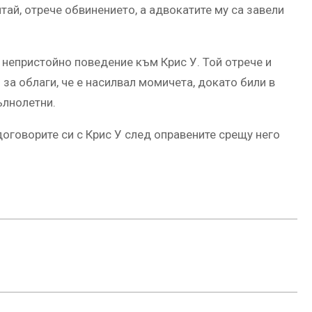
итай, отрече обвинението, а адвокатите му са завели
 непристойно поведение към Крис У. Той отрече и
за облаги, че е насилвал момичета, докато били в
ълнолетни.
оговорите си с Крис У след оправените срещу него