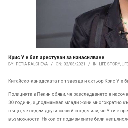
Крис У е бил арестуван за изнасилване
BY:
PETIA RALCHEVA
ON:
02/08/2021
IN:
LIFE STORY
,
LI
Китайско-канадската поп звезда и актьор Крис У е б
Полицията в Пекин обяви, че разследването е насоче
30 години, е „подмамвал млади жени многократно къ
също, че седем други жени й споделили, че У ги е п
възможности. Някои от подмамените били непълнол