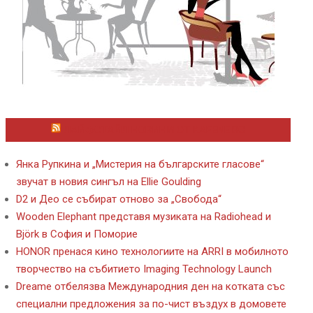
ЛАЙФСТАЙЛ НОВИНИ ОТ KAFENE.BG
Янка Рупкина и „Мистерия на българските гласове“
звучат в новия сингъл на Ellie Goulding
D2 и Део се събират отново за „Свобода“
Wooden Elephant представя музиката на Radiohead и
Björk в София и Поморие
HONOR пренася кино технологиите на ARRI в мобилното
творчество на събитието Imaging Technology Launch
Dreame отбелязва Международния ден на котката със
специални предложения за по-чист въздух в домовете