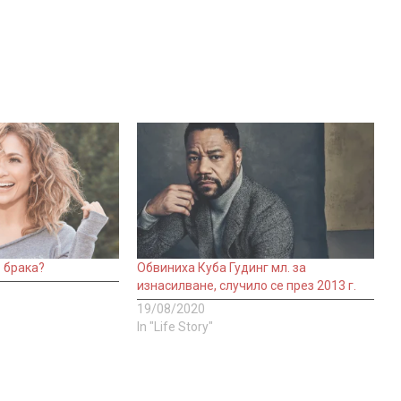
 брака?
Обвиниха Куба Гудинг мл. за
изнасилване, случило се през 2013 г.
19/08/2020
In "Life Story"