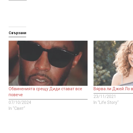
Свързани
Обвиненията срещу Диди стават все
Вярва ли Джей Ло в
повече
23/11/2021
07/10/2024
In "Life Story"
In "Свят"