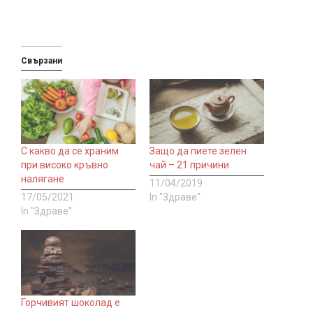
Свързани
С какво да се храним
Защо да пиете зелен
при високо кръвно
чай – 21 причини
налягане
11/04/2019
17/05/2021
In "Здраве"
In "Здраве"
Горчивият шоколад е