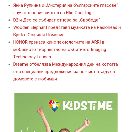
Янка Рупкина и „Мистерия на българските гласове“
звучат в новия сингъл на Ellie Goulding
D2 и Део се събират отново за „Свобода“
Wooden Elephant представя музиката на Radiohead и
Björk в София и Поморие
HONOR пренася кино технологиите на ARRI в
мобилното творчество на събитието Imaging
Technology Launch
Dreame отбелязва Международния ден на котката
със специални предложения за по-чист въздух в
домовете с любимци