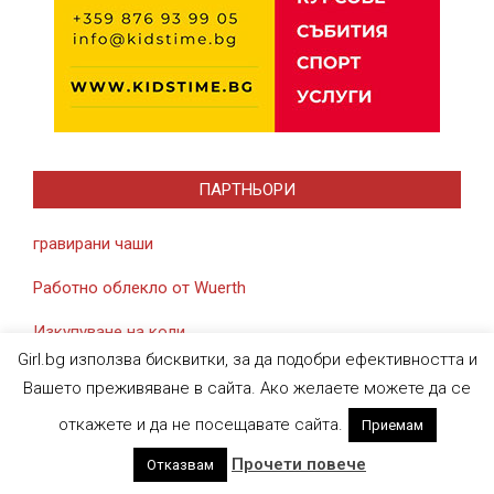
ПАРТНЬОРИ
гравирани чаши
Работно облекло от Wuerth
Изкупуване на коли
Girl.bg използва бисквитки, за да подобри ефективността и
Вашето преживяване в сайта. Ако желаете можете да се
откажете и да не посещавате сайта.
Приемам
Designed using
Magazine News Byte
. Powered by
WordPress
.
Прочети повече
Отказвам