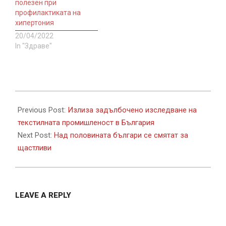
полезен при
профилактиката на
хипертония
20/04/2022
In "Здраве"
2021-
12-
Previous Post:
Излиза задълбочено изследване на
29
текстилната промишленост в България
Next Post:
Над половината българи се смятат за
щастливи
LEAVE A REPLY