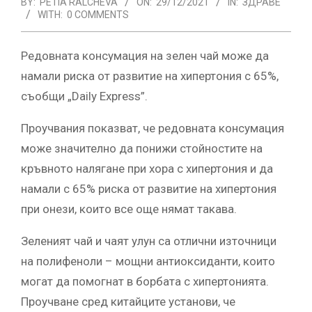
BY:
PETIA RALCHEVA
ON:
29/12/2021
IN:
ЗДРАВЕ
WITH:
0 COMMENTS
Редовната консумация на зелен чай може да
намали риска от развитие на хипертония с 65%,
съобщи „Daily Express”.
Проучвания показват, че редовната консумация
може значително да понижи стойностите на
кръвното налягане при хора с хипертония и да
намали с 65% риска от развитие на хипертония
при онези, които все още нямат такава.
Зеленият чай и чаят улун са отлични източници
на полифеноли – мощни антиоксиданти, които
могат да помогнат в борбата с хипертонията.
Проучване сред китайците установи, че