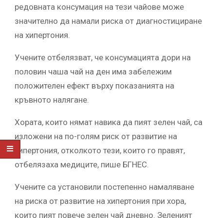
редовната консумация на тези чайове може
значително да намали риска от диагностициране
на хипертония.
Учените отбелязват, че консумацията дори на
половин чаша чай на ден има забележим
положителен ефект върху показанията на
кръвното налягане.
Хората, които нямат навика да пият зелен чай, са
изложени на по-голям риск от развитие на
хипертония, отколкото тези, които го правят,
отбелязаха медиците, пише БГНЕС.
Учените са установили постепенно намаляване
на риска от развитие на хипертония при хора,
които пият повече зелен чай дневно. Зеленият