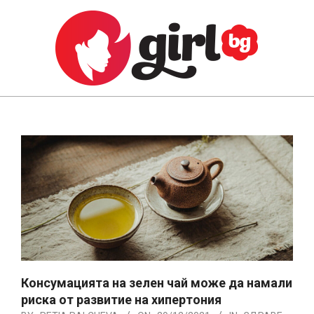
Skip
to
content
GIRL.BG
Primary
Navigation
Menu
Консумацията на зелен чай може да намали
риска от развитие на хипертония