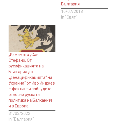
България
16/07/2018
In "Свят"
„Измамата „Сан
Стефано. От
русификацията на
България до
„денацификацията“ на
Украйна“ от Иво Инджев
– фактите и заблудите
относно руската
политика на Балканите
и в Европа
31/03/2022
In "България"