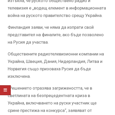
изтъкна, че руското обществено радио и
телевизия е „водещ елемент в информационната
война на руското правителство срещу Украйна.
Финландия заяви, че няма да изпрати свой
представител на финалите, ако бъде позволено
на Русия да участва.
Обществените радиотелевизионни компании на
Украйна, Швеция, Дания, Нидерландия, Литва и
Норвегия също призоваха Русия да бъде
изключена.
„Решението отразява загрижеността, че в
светлината на безпрецедентната криза в
Украйна, включването на руски участник ще
срине престижа на конкурса“, заявяват от