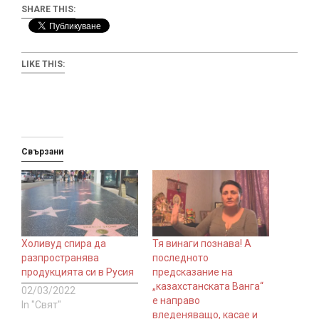
SHARE THIS:
LIKE THIS:
Свързани
Холивуд спира да
Тя винаги познава! А
разпространява
последното
продукцията си в Русия
предсказание на
„казахстанската Ванга“
02/03/2022
е направо
In "Свят"
вледеняващо, касае и