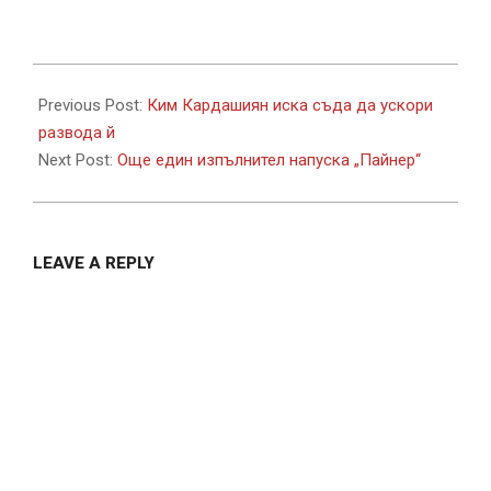
2022-
02-
Previous Post:
Ким Кардашиян иска съда да ускори
28
развода й
Next Post:
Още един изпълнител напуска „Пайнер“
LEAVE A REPLY