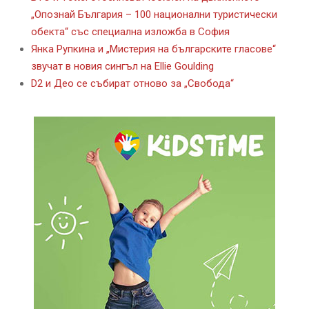
„Опознай България – 100 национални туристически
обекта“ със специална изложба в София
Янка Рупкина и „Мистерия на българските гласове“
звучат в новия сингъл на Ellie Goulding
D2 и Део се събират отново за „Свобода“