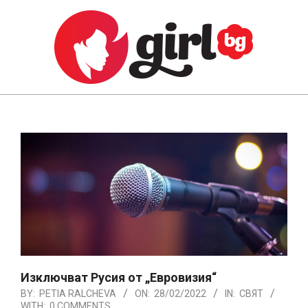
Skip
to
content
GIRL.BG
Primary
Navigation
Menu
Изключват Русия от „Евровизия“
BY:
PETIA RALCHEVA
ON:
28/02/2022
IN:
СВЯТ
WITH:
0 COMMENTS