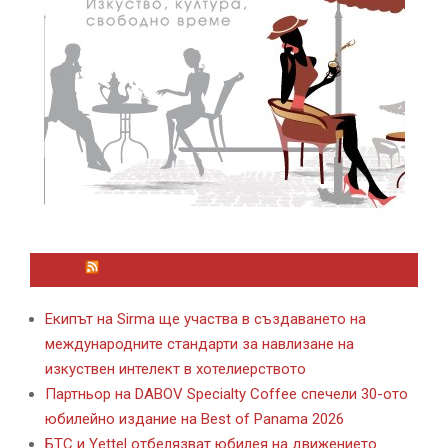
ЛАЙФСТАЙЛ НОВИНИ ОТ KAFENE.BG
Екипът на Sirma ще участва в създаването на
международните стандарти за навлизане на
изкуствен интелект в хотелиерството
Партньор на DABOV Specialty Coffee спечели 30-ото
юбилейно издание на Best of Panama 2026
БТС и Yettel отбелязват юбилея на движението