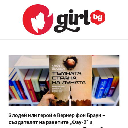
Skip
to
content
GIRL.BG
Primary
Navigation
Menu
Злодей или герой е Вернер фон Браун –
създателят на ракетите „Фау-2“ и