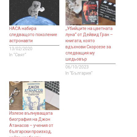
НАСА набира
„Убийците на цветната
следващото поколение
луна“ от Дейвид Гран –
астронавти
книгата, която
вдъхнови Скорсезе за
13/02/2020
следващия му
In "Свят"
шедьовър
06/10/2023
In "България"
Излезе вълнуващата
биография на Джон
Атанасов – учения от
български произход,