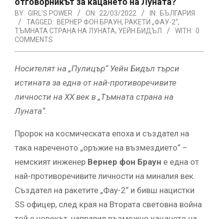
отговорникът за кацането на Луната?
BY:
GIRL'S POWER
ON:
22/03/2022
IN:
БЪЛГАРИЯ
TAGGED:
ВЕРНЕР ФОН БРАУН
,
РАКЕТИ „ФАУ-2“
,
ТЪМНАТА СТРАНА НА ЛУНАТА
,
УЕЙН БИДЪЛ
WITH:
0
COMMENTS
Носителят на „Пулицър“ Уейн Бидъл търси
истината за една от най-противоречивите
личности на
XX
век в „Тъмната страна на
Луната“.
Пророк на космическата епоха и създател на
така нареченото „оръжие на възмездието“ –
немският инженер
Вернер фон Браун
е една от
най-противоречивите личности на миналия век.
Създател на ракетите „Фау-2“ и бивш нацистки
SS офицер, след края на Втората световна война
той е човекът, направил възможно кацането на