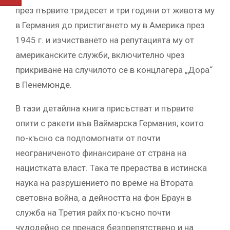
през първите тридесет и три години от живота му
в Германия до пристигането му в Aмерика през
1945 г. и изчистването на репутацията му от
американските служби, включително чрез
прикриване на случилото се в концлагера „Дора“
в Пенемюнде.
В тази детайлна книга присъстват и първите
опити с ракети във Ваймарска Германия, които
по-късно са подпомогнати от почти
неограниченото финансиране от страна на
нацистката власт. Така те прераства в истинска
наука на разрушението по време на Втората
световна война, а дейността на фон Браун в
служба на Третия райх по-късно почти
чудодейно се пренася безпрепятствено и на