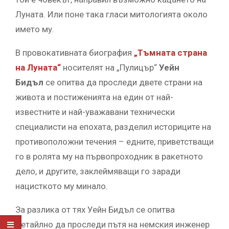
Луната. Или поне така гласи митологията около
името му.
В провокативната биография
„Тъмната страна
на Луната“
носителят на „Пулицър“
Уейн
Бидъл
се опитва да проследи двете страни на
живота и постиженията на един от най-
известните и най-уважавани технически
специалисти на епо­хата, разделил историците на
противоположни течения – едните, приветстващи
го в ролята му на първопроходник в ракетното
дело, и другите, заклеймяващи го заради
нацисткото му минало.
За разлика от тях Уейн Бидъл се опитва
детайлно да проследи пътя на немския инженер