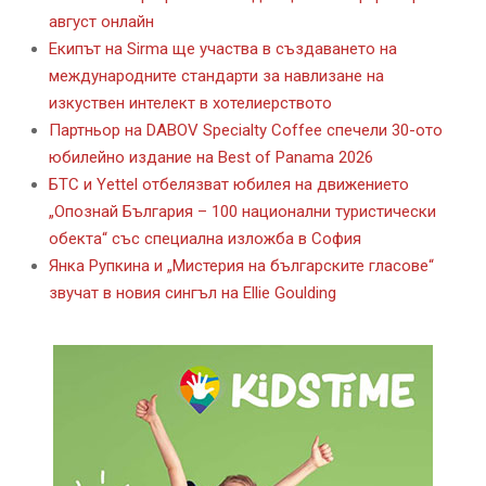
август онлайн
Екипът на Sirma ще участва в създаването на
международните стандарти за навлизане на
изкуствен интелект в хотелиерството
Партньор на DABOV Specialty Coffee спечели 30-ото
юбилейно издание на Best of Panama 2026
БТС и Yettel отбелязват юбилея на движението
„Опознай България – 100 национални туристически
обекта“ със специална изложба в София
Янка Рупкина и „Мистерия на българските гласове“
звучат в новия сингъл на Ellie Goulding