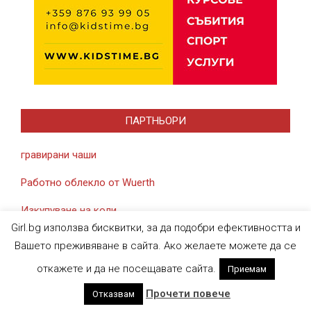
ПАРТНЬОРИ
гравирани чаши
Работно облекло от Wuerth
Изкупуване на коли
Girl.bg използва бисквитки, за да подобри ефективността и
Вашето преживяване в сайта. Ако желаете можете да се
откажете и да не посещавате сайта.
Приемам
Designed using
Magazine News Byte
. Powered by
WordPress
.
Прочети повече
Отказвам