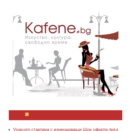
ЛАЙФСТАЙЛ НОВИНИ ОТ KAFENE.BG
Vivacom стартира с изненадващи Шок оферти през