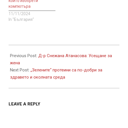
който изобрети
компютъра
11/11/2024
In "България"
2022-
03-
Previous Post:
Д-р Снежана Атанасова: Усещане за
22
жена
Next Post:
„Зелените“ протеини са по-добри за
здравето и околната среда
LEAVE A REPLY