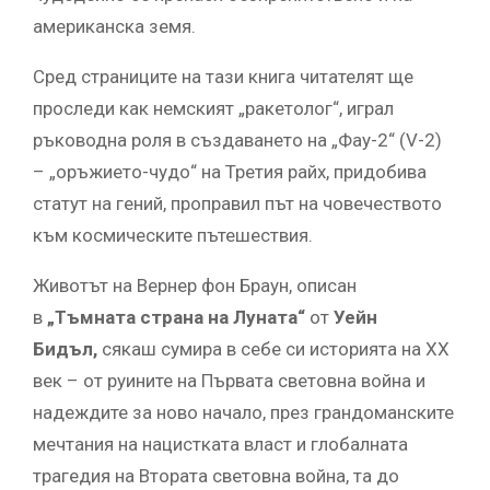
американска земя.
Сред страниците на тази книга читателят ще
проследи как немският „ракетолог“, играл
ръководна роля в създаването на „Фау-2“ (V-2)
– „оръжието-чудо“ на Третия райх, придобива
статут на гений, проправил път на човечеството
към космическите пътешествия.
Животът на Вернер фон Браун, описан
в
„Тъмната страна на Луната“
от
Уейн
Бидъл,
сякаш сумира в себе си историята на XX
век – от руините на Първата световна война и
надеждите за ново начало, през грандоманските
мечтания на нацистката власт и глобалната
трагедия на Втората световна война, та до