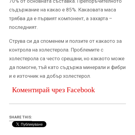
70% от основната съставка. Препоръчителното
съдържание на какао е 85%. Какаовата маса
трябва да е първият компонент, а захарта –
последният.
Струва си да споменем и ползите от какаото за
контрола на холестерола. Проблемите с
холестерола са често срещани, но какаото може
да помогне, тъй като съдържа минерали и фибри
и е източник на добър холестерол.
Коментирай чрез Facebook
SHARE THIS: