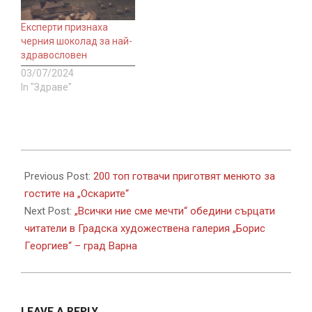
Eксперти признаха
черния шоколад за най-
здравословен
03/07/2024
In "Здраве"
2022-
03-
Previous Post:
200 топ готвачи приготвят менютo за
28
гостите на „Оскарите“
Next Post:
„Всички ние сме мечти“ обедини сърцати
читатели в Градска художествена галерия „Борис
Георгиев“ – град Варна
LEAVE A REPLY