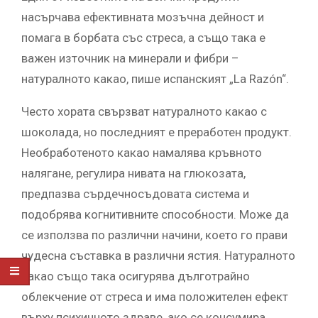
насърчава ефективната мозъчна дейност и
помага в борбата със стреса, а също така е
важен източник на минерали и фибри –
натуралното какао, пише испанският „La Razón“.
Често хората свързват натуралното какао с
шоколада, но последният е преработен продукт.
Необработеното какао намалява кръвното
налягане, регулира нивата на глюкозата,
предпазва сърдечносъдовата система и
подобрява когнитивните способности. Може да
се използва по различни начини, което го прави
чудесна съставка в различни ястия. Натуралното
какао също така осигурява дълготрайно
облекчение от стреса и има положителен ефект
върху психичното здраве, ако се консумира