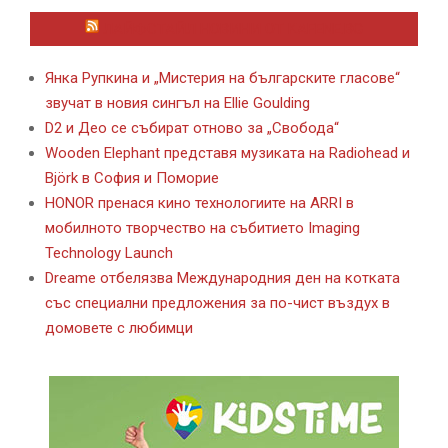
ЛАЙФСТАЙЛ НОВИНИ ОТ KAFENE.BG
Янка Рупкина и „Мистерия на българските гласове“
звучат в новия сингъл на Ellie Goulding
D2 и Део се събират отново за „Свобода“
Wooden Elephant представя музиката на Radiohead и
Björk в София и Поморие
HONOR пренася кино технологиите на ARRI в
мобилното творчество на събитието Imaging
Technology Launch
Dreame отбелязва Международния ден на котката
със специални предложения за по-чист въздух в
домовете с любимци