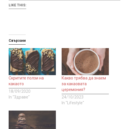
LIKE THIS:
Свързани
Скритите ползи на
Какво трябва да знаем
какаото
за какаовата
церемония?
18/09/2020
In "Здраве"
24/10/2023
In "Lifestyle"