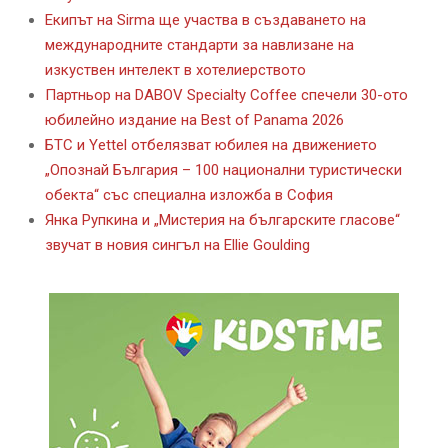
Екипът на Sirma ще участва в създаването на
международните стандарти за навлизане на
изкуствен интелект в хотелиерството
Партньор на DABOV Specialty Coffee спечели 30-ото
юбилейно издание на Best of Panama 2026
БТС и Yettel отбелязват юбилея на движението
„Опознай България – 100 национални туристически
обекта“ със специална изложба в София
Янка Рупкина и „Мистерия на българските гласове“
звучат в новия сингъл на Ellie Goulding