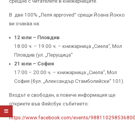
срещне с читателите в книжарниците.
В две 100% „Леля approved” срещи Йоана Йокко
ви очаква на:
12 юли – Пловдив
18:00 ч. – 19:00 ч. – книжарница „Сиела“, Мол
Пловдив (ул. „Перущица“
21 юли – София
17:00 – 20:00 ч. – книжарница „Сиела“, Мол
София (бул. „Александър Стамболийски“ 101).
Входът е свободен, а повече информация ще
откриете във Фейсбук събитието:
https://www.facebook.com/events/9881102985368