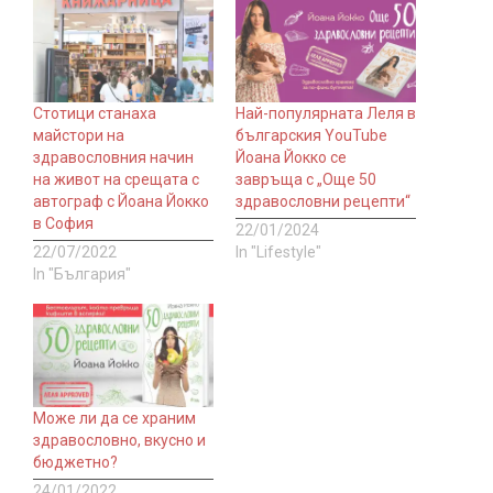
Стотици станаха
Най-популярната Леля в
майстори на
българския YouTube
здравословния начин
Йоана Йокко се
на живот на срещата с
завръща с „Още 50
автограф с Йоана Йокко
здравословни рецепти“
в София
22/01/2024
22/07/2022
In "Lifestyle"
In "България"
Може ли да се храним
здравословно, вкусно и
бюджетно?
24/01/2022