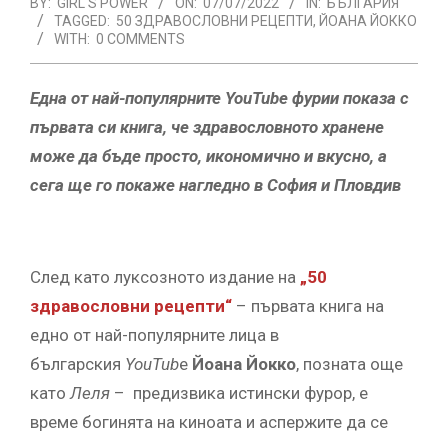
BY:
GIRL'S POWER
ON:
07/07/2022
IN:
БЪЛГАРИЯ
TAGGED:
50 ЗДРАВОСЛОВНИ РЕЦЕПТИ
,
ЙОАНА ЙОККО
WITH:
0 COMMENTS
Една от най-популярните
YouTube
фурии показа с
първата си книга, че здравословното хранене
може да бъде просто, икономично и вкусно, а
сега ще го покаже нагледно в София и Пловдив
След като луксозното издание на
„50
здравословни рецепти“
– първата книга на
едно от най-популярните лица в
българския
YouTub
e
Йоана Йокко
, позната още
като
Леля
– предизвика истински фурор, е
време богинята на киноата и аспержите да се