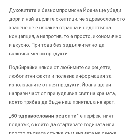
Духовитата и безкомпромисна Йоана ще убеди
дори и най-върлите скептици, че здравословното
хранене не е някаква странна и недостъпна
концепция, а напротив, то е просто, икономично
и вкусно. При това без задължително да
включва месни продукти.
Подбирайки някои от любимите си рецепти,
любопитни факти и полезна информация за
използваните от нея продукти, Йоана ще ви
направи част от причудливия свят на храната,
която трябва да бъде наш приятел, а не враг.
„50 здравословни рецепти“
е перфектният
подарък, с който да стартирате годината или
просто първата стъпка към визията на свежа