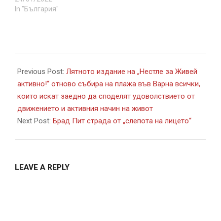
In "България"
2022-
07-
Previous Post:
Лятното издание на „Нестле за Живей
07
активно!“ отново събира на плажа във Варна всички,
които искат заедно да споделят удоволствието от
движението и активния начин на живот
Next Post:
Брад Пит страда от „слепота на лицето“
LEAVE A REPLY