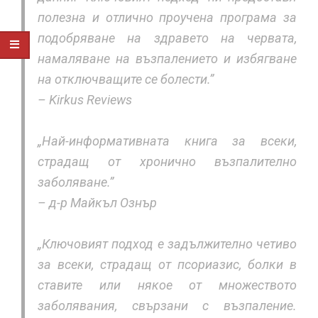
полезна и отлично проучена програма за
подобряване на здравето на червата,
намаляване на възпалението и избягване
на отключващите се болести.”
– Kirkus Reviews
„Най-информативната книга за всеки,
страдащ от хронично възпалително
заболяване.”
– д-р Майкъл Ознър
„Ключовият подход е задължително четиво
за всеки, страдащ от псориазис, болки в
ставите или някое от множеството
заболявания, свързани с възпаление.