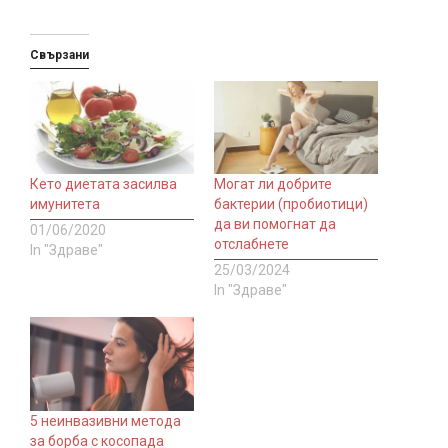
Свързани
Кето диетата засилва
Могат ли добрите
имунитета
бактерии (пробиотици)
да ви помогнат да
01/06/2020
отслабнете
In "Здраве"
25/03/2024
In "Здраве"
5 неинвазивни метода
за борба с косопада