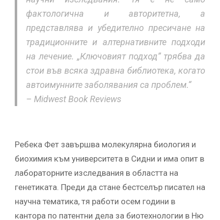
фактологична и авторитетна, а
представлява и убедително пресичане на
традиционните и алтернативните подходи
на лечение. „Ключовият подход” трябва да
стои във всяка здравна библиотека, когато
автоимунните заболявания са проблем.“
– Midwest Book Reviews
Ребека Фет завършва молекулярна биология и
биохимия към университета в Сидни и има опит в
лабораторните изследвания в областта на
генетиката. Преди да стане бестселър писател на
научна тематика, тя работи осем години в
кантора по патентни дела за биотехнологии в Ню