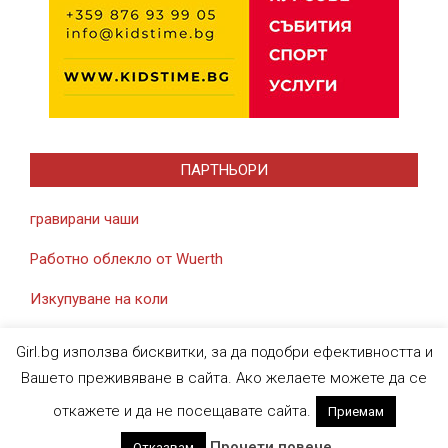
ПАРТНЬОРИ
гравирани чаши
Работно облекло от Wuerth
Изкупуване на коли
Girl.bg използва бисквитки, за да подобри ефективността и
Вашето преживяване в сайта. Ако желаете можете да се
откажете и да не посещавате сайта.
Приемам
Designed using
Magazine News Byte
. Powered by
WordPress
.
Прочети повече
Отказвам