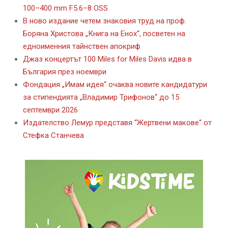
100–400 mm F5.6–8 OSS
В ново издание четем знаковия труд на проф.
Боряна Христова „Книга на Енох“, посветен на
едноименния тайнствен апокриф
Джаз концертът 100 Miles for Miles Davis идва в
България през ноември
Фондация „Имам идея“ очаква новите кандидатури
за стипендията „Владимир Трифонов“ до 15
септември 2026
Издателство Лемур представя “Жертвени макове“ от
Стефка Станчева