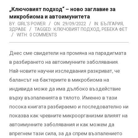
„Ключовият подход“ – ново заглавие за
микробиома и автоимунитета
BY:
GIRL'S POWER
ON:
29/09/2022
IN:
БЪЛГАРИЯ
,
ЗДРАВЕ
TAGGED:
КЛЮЧОВИЯТ ПОДХОД
,
РЕБЕКА ФЕТ
WITH:
0 COMMENTS
Днес сме свидетели на промяна на парадигмата
в разбирането на автоимунните заболявания.
Най-новите научни изследвания разкриват, че
балансът на бактериите в микробиома на
индивида може да има дълбоко въздействие
върху възпаленията в тялото. Именно в тази
посока книгата разбираемо и последователно ни
показва как чревните микроорганизми влияят на
автоимунните заболявания и как можем да
впрегнем тази сила, за да спрем възпалението