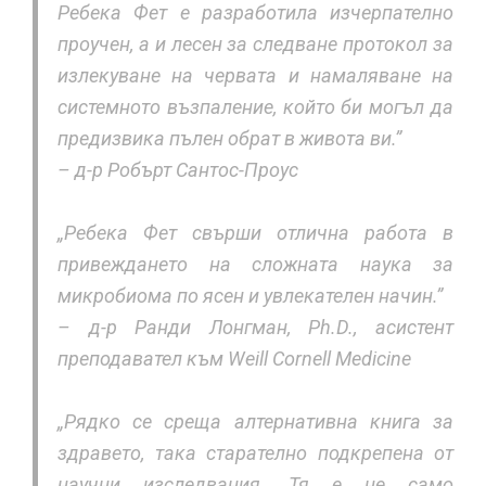
Ребека Фет е разработила изчерпателно
проучен, а и лесен за следване протокол за
излекуване на червата и намаляване на
системното възпаление, който би могъл да
предизвика пълен обрат в живота ви.”
– д-р Робърт Сантос-Проус
„Ребека Фет свърши отлична работа в
привеждането на сложната наука за
микробиома по ясен и увлекателен начин.”
– д-р Ранди Лонгман, Ph.D., асистент
преподавател към Weill Cornell Medicine
„Рядко се среща алтернативна книга за
здравето, така старателно подкрепена от
научни изследвания. Тя е не само