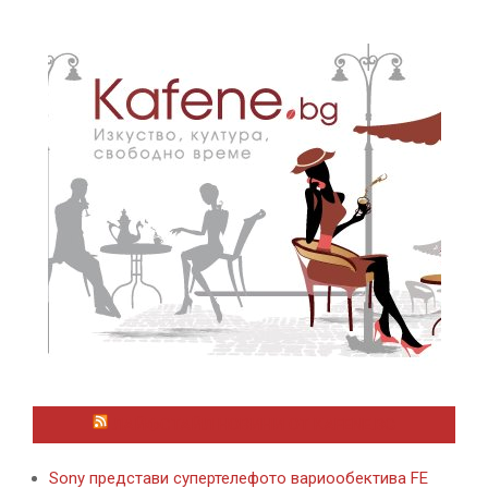
ЛАЙФСТАЙЛ НОВИНИ ОТ KAFENE.BG
Sony представи супертелефото вариообектива FE