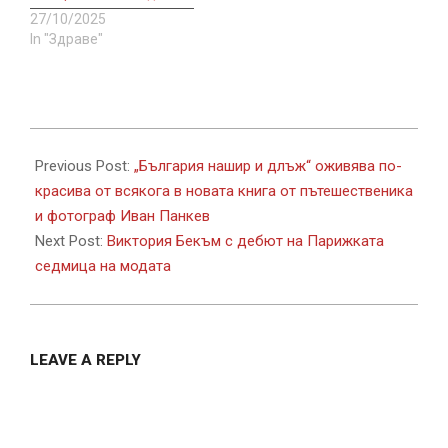
27/10/2025
In "Здраве"
2022-
09-
Previous Post:
„България нашир и длъж“ оживява по-
29
красива от всякога в новата книга от пътешественика
и фотограф Иван Панкев
Next Post:
Виктория Бекъм с дебют на Парижката
седмица на модата
LEAVE A REPLY