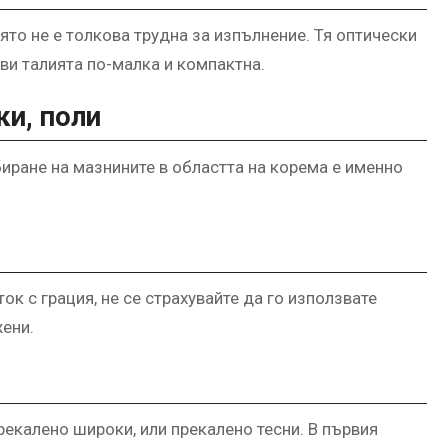
ято не е толкова трудна за изпълнение. Тя оптически
ви талията по-малка и компактна.
ки, поли
ибиране на мазнините в областта на корема е именно
к с грация, не се страхувайте да го използвате
жени.
прекалено широки, или прекалено тесни. В първия