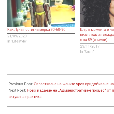
Как Луна постигна мерки 90-60-90
Шер в момента е на 
вижте как изглежда
21/09/2020
е на 89 (снимки)
In "Lifestyle"
23/11/2017
In "Свят"
2022-
10-
Previous Post:
Овластяване на жените чрез придобиване на
04
Next Post:
Ново издание на „Административен процес“ от п
актуална практика