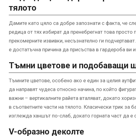
тялото
Дамите като цяло са добре запознати с факта, че сл
редица от тях избират да пренебрегнат това просто 
прекомерните извивки, несъзнателно ги подчертават. Т
е достатъчна причина да присъства в гардероба ви и
Тъмни цветове и подобаващи
Тъмните цветове, особено ако е един за целия аутфи
да направят чудеса относно начина, по който фигур
важни – вертикалните райета вталяват, докато хориз
в съответните части на тялото. Класически трик за б
изглежда ханшът по-слаб, докато горната част да е 
V-образно деколте