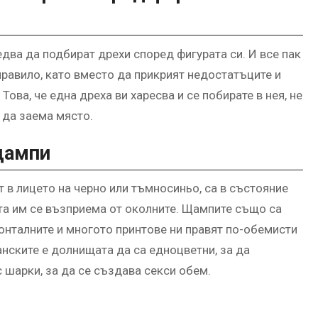
едва да подбират дрехи според фигурата си. И все пак
правило, като вместо да прикрият недостатъците и
ова, че една дреха ви харесва и се побирате в нея, не
 да заема място.
 щампи
т в лицето на черно или тъмносиньо, са в състояние
ата им се възприема от околните. Щампите също са
онталните и многото принтове ни правят по-обемисти
анските е долнищата да са едноцветни, за да
с шарки, за да се създава секси обем.