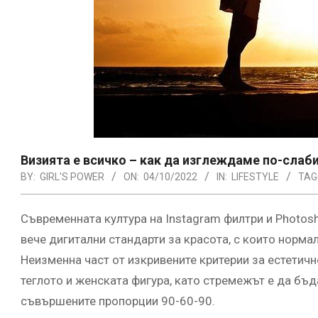
Визията е всичко – как да изглеждаме по-слаби
BY:
GIRL'S POWER
ON:
04/10/2022
IN:
LIFESTYLE
TAG
Съвременната култура на Instagram филтри и Photos
вече дигитални стандарти за красота, с които норма
Неизменна част от изкривените критерии за естетичн
теглото и женската фигура, като стремежът е да бъ
съвършените пропорции 90-60-90.