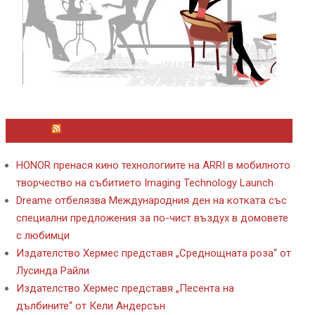
ЛАЙФСТАЙЛ НОВИНИ ОТ KAFENE.BG
HONOR пренася кино технологиите на ARRI в мобилното
творчество на събитието Imaging Technology Launch
Dreame отбелязва Международния ден на котката със
специални предложения за по-чист въздух в домовете
с любимци
Издателство Хермес представя „Среднощната роза“ от
Лусинда Райли
Издателство Хермес представя „Песента на
дълбините“ от Кели Андерсън