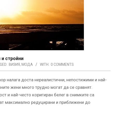
 и стройни
GED:
ВИЗИЯ
,
МОДА
WITH:
0 COMMENTS
hop налага доста нереалистични, непостижими и най-
лните жени много трудно могат да се сравнят.
ост и най-често коригиран белег в снимките са
дат максимално редуцирани и приближени до