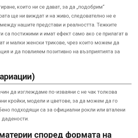
иране, които ни се дават, за да „подобрим“
рата ще ни виждат и на живо, следователно не е
 между нашите представи и реалността. Тежките
и са постижими и имат ефект само ако се прилагат в
ат и малки женски трикове, чрез които можем да
ация и да повлияем позитивно на възприятията за
вариации)
чин да изглеждаме по-изваяни с не чак толкова
ни кройки, модели и цветове, за да можем да го
обено подходящи са за официални рокли или вталени
и дадености.
материи според формата на