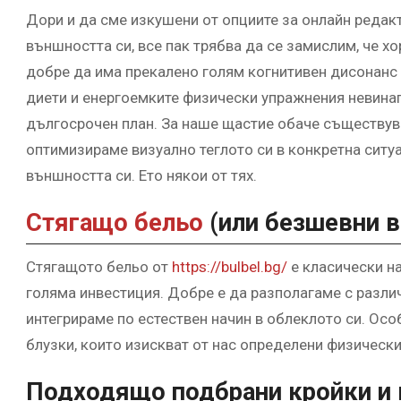
Дори и да сме изкушени от опциите за онлайн редакт
външността си, все пак трябва да се замислим, че хо
добре да има прекалено голям когнитивен дисонанс
диети и енергоемките физически упражнения невинаг
дългосрочен план. За наше щастие обаче съществув
оптимизираме визуално теглото си в конкретна ситу
външността си. Ето някои от тях.
Стягащо бельо
(или безшевни 
Стягащото бельо от
https://bulbel.bg/
е класически на
голяма инвестиция. Добре е да разполагаме с различ
интегрираме по естествен начин в облеклото си. Ос
блузки, които изискват от нас определени физическ
Подходящо подбрани кройки и 