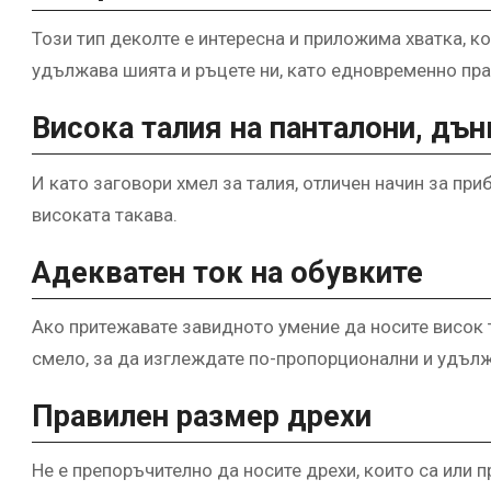
Този тип деколте е интересна и приложима хватка, ко
удължава шията и ръцете ни, като едновременно пра
Висока талия на панталони, дън
И като заговори хмел за талия, отличен начин за пр
високата такава.
Адекватен ток на обувките
Ако притежавате завидното умение да носите висок то
смело, за да изглеждате по-пропорционални и удъл
Правилен размер дрехи
Не е препоръчително да носите дрехи, които са или 