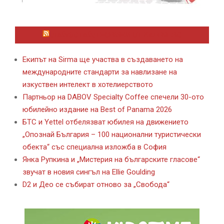
ЛАЙФСТАЙЛ НОВИНИ ОТ KAFENE.BG
Екипът на Sirma ще участва в създаването на
международните стандарти за навлизане на
изкуствен интелект в хотелиерството
Партньор на DABOV Specialty Coffee спечели 30-ото
юбилейно издание на Best of Panama 2026
БТС и Yettel отбелязват юбилея на движението
„Опознай България – 100 национални туристически
обекта“ със специална изложба в София
Янка Рупкина и „Мистерия на българските гласове“
звучат в новия сингъл на Ellie Goulding
D2 и Део се събират отново за „Свобода“