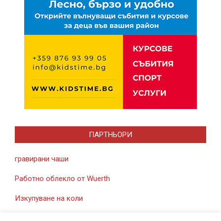
ПАРТНЬОРИ
гравирани чаши
Работно облекло от Wuerth
Изкупуване на коли