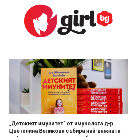
Skip
to
content
GIRL.BG
Primary
Navigation
Menu
„Детският имунитет“ от имунолога д-р
Цветелина Великова събира най-важната