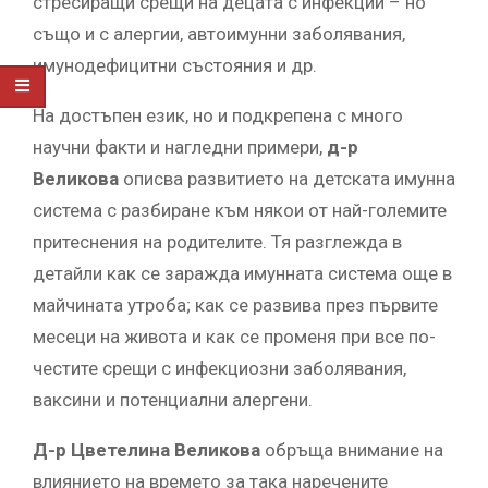
стресиращи срещи на децата с инфекции – но
също и с алергии, автоимунни заболявания,
имунодефицитни състояния и др.
На достъпен език, но и подкрепена с много
научни факти и нагледни примери,
д-р
Великова
описва развитието на детската имунна
система с разбиране към някои от най-големите
притеснения на родителите. Тя разглежда в
детайли как се заражда имунната система още в
майчината утроба; как се развива през първите
месеци на живота и как се променя при все по-
честите срещи с инфекциозни заболявания,
ваксини и потенциални алергени.
Д-р Цветелина Великова
обръща внимание на
влиянието на времето за така наречените