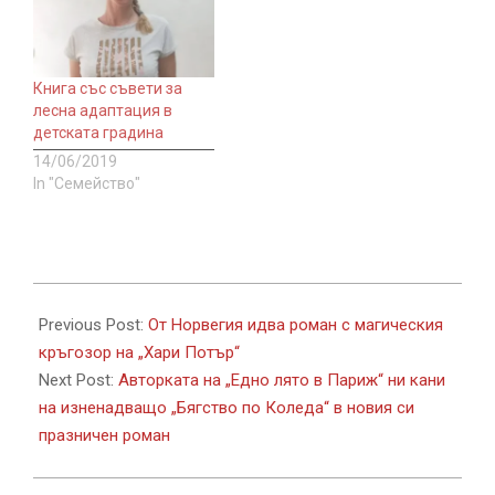
Книга със съвети за
лесна адаптация в
детската градина
14/06/2019
In "Семейство"
2022-
10-
Previous Post:
От Норвегия идва роман с магическия
12
кръгозор на „Хари Потър“
Next Post:
Авторката на „Едно лято в Париж“ ни кани
на изненадващо „Бягство по Коледа“ в новия си
празничен роман