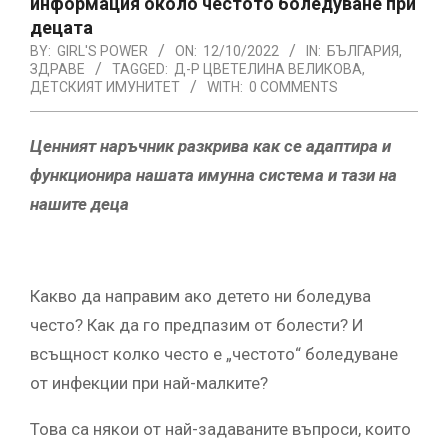
информация около честото боледуване при
децата
BY:
GIRL'S POWER
ON:
12/10/2022
IN:
БЪЛГАРИЯ
,
ЗДРАВЕ
TAGGED:
Д-Р ЦВЕТЕЛИНА ВЕЛИКОВА
,
ДЕТСКИЯТ ИМУНИТЕТ
WITH:
0 COMMENTS
Ценният наръчник разкрива как се адаптира и
функционира нашата имунна система и тази на
нашите деца
Какво да направим ако детето ни боледува
често? Как да го предпазим от болести? И
всъщност колко често е „честото“ боледуване
от инфекции при най-малките?
Това са някои от най-задаваните въпроси, които