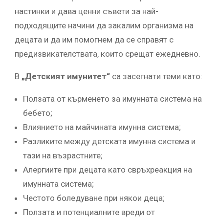
настинки и дава ценни съвети за най-
подходящите начини да закалим организма на
децата и да им помогнем да се справят с
предизвикателствата, които срещат ежедневно.
В
„Детският имунитет“
са засегнати теми като:
Ползата от кърменето за имунната система на
бебето;
Влиянието на майчината имунна система;
Разликите между детската имунна система и
тази на възрастните;
Алергиите при децата като свръхреакция на
имунната система;
Честото боледуване при някои деца;
Ползата и потенциалните вреди от