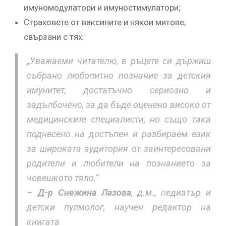
имуномодулатори и имуностимулатори;
Страховете от ваксините и някои митове,
свързани с тях.
„Уважаеми читателю, в ръцете си държиш
събрано любопитно познание за детския
имунитет, достатъчно сериозно и
задълбочено, за да бъде оценено високо от
медицинските специалисти, но също така
поднесено на достъпен и разбираем език
за широката аудитория от заинтересовани
родители и любители на познанието за
човешкото тяло.“
–
Д-р Снежина Лазова
, д.м., педиатър и
детски пулмолог, научен редактор на
книгата