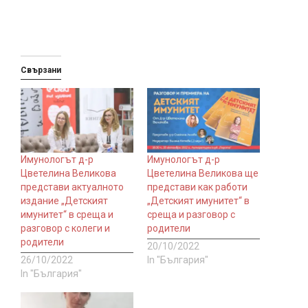
Свързани
Имунологът д-р
Имунологът д-р
Цветелина Великова
Цветелина Великова ще
представи актуалното
представи как работи
издание „Детският
„Детският имунитет“ в
имунитет“ в среща и
среща и разговор с
разговор с колеги и
родители
родители
20/10/2022
26/10/2022
In "България"
In "България"