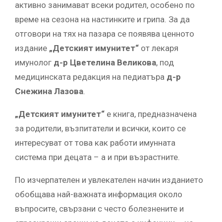
активно занимават всеки родител, особено по
време на сезона на настинките и грипа. За да
отговори на тях на пазара се появява ценното
издание
„Детският имунитет“
от лекаря
имунолог
д-р Цветелина Великова
, под
медицинската редакция на педиатъра
д-р
Снежина Лазова
.
„Детският имунитет“
е книга, предназначена
за родители, възпитатели и всички, които се
интересуват от това как работи имунната
система при децата – а и при възрастните.
По изчерпателен и увлекателен начин изданието
обобщава най-важната информация около
въпросите, свързани с често болезнените и