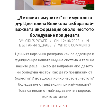
„Детският имунитет“ от имунолога
д-р Цветелина Великова събира най-
важната информация около честото
боледуване при децата
2022-
BY:
GIRL'S POWER
ON:
12/10/2022
IN:
БЪЛГАРИЯ
,
ЗДРАВЕ
WITH:
0 COMMENTS
10-
12
Ценният наръчник разкрива как се адаптира и
функционира нашата имунна система и тази на
нашите деца Какво да направим ако детето
ни боледува често? Как да го предпазим от
болести? И всъщност колко често е „честото“
боледуване от инфекции при най-малките?
Това са някои от най-задаваните въпроси,
които активно
ВИЖ ПОВЕЧЕ