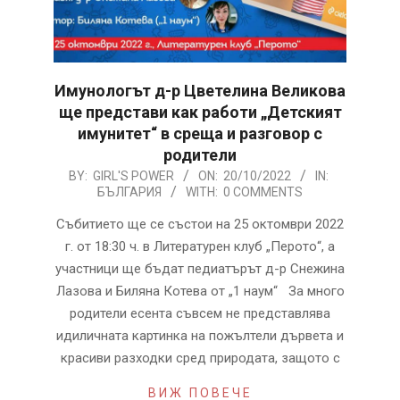
Имунологът д-р Цветелина Великова
ще представи как работи „Детският
имунитет“ в среща и разговор с
родители
2022-
BY:
GIRL'S POWER
ON:
20/10/2022
IN:
БЪЛГАРИЯ
WITH:
0 COMMENTS
10-
20
Събитието ще се състои на 25 октомври 2022
г. от 18:30 ч. в Литературен клуб „Перото“, а
участници ще бъдат педиатърът д-р Снежина
Лазова и Биляна Котева от „1 наум“ За много
родители есента съвсем не представлява
идиличната картинка на пожълтели дървета и
красиви разходки сред природата, защото с
ВИЖ ПОВЕЧЕ