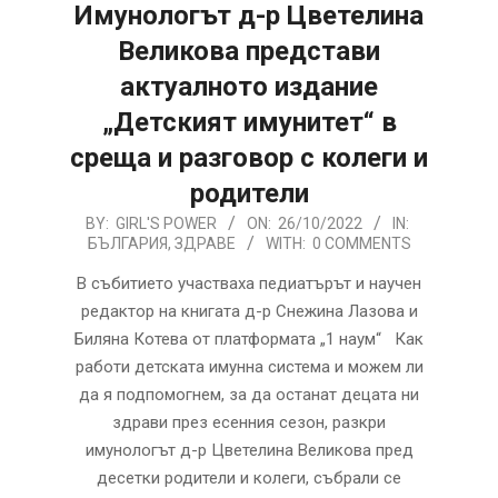
Имунологът д-р Цветелина
Великова представи
актуалното издание
„Детският имунитет“ в
среща и разговор с колеги и
родители
2022-
BY:
GIRL'S POWER
ON:
26/10/2022
IN:
БЪЛГАРИЯ
,
ЗДРАВЕ
WITH:
0 COMMENTS
10-
26
В събитието участваха педиатърът и научен
редактор на книгата д-р Снежина Лазова и
Биляна Котева от платформата „1 наум“ Как
работи детската имунна система и можем ли
да я подпомогнем, за да останат децата ни
здрави през есенния сезон, разкри
имунологът д-р Цветелина Великова пред
десетки родители и колеги, събрали се