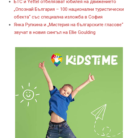
БТС и Yettel отбелязват юбилея на движението
„Опознай България – 100 национални туристически
обекта“ със специална изложба в София
Янка Рупкина и „Мистерия на българските гласове“
звучат в новия сингъл на Ellie Goulding