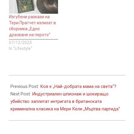
Изгубени разкази на
Тери Пратчет излизат в
сборника „Едно
драсване на перото“
07/12/2023
In "Lifestyle"
2022-
11-
Previous Post:
Коя е „Най-добрата мама на света“?
14
Next Post:
Индустриален шпионаж и шокиращо
убийство заплитат интригата в британската
криминална класика на Мери Кели „Мъртва партида“