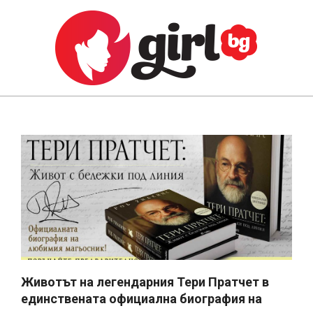
Skip
to
content
GIRL.BG
Primary
Navigation
Menu
Животът на легендарния Тери Пратчет в
единствената официална биография на