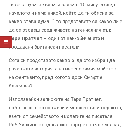
ти се струва, че винаги влизаш 10 минути след
началото и няма никой, който да ти обясни за
какво става дума…“, то представете си какво ли е
да се озовеш сред живота на гениалния
сър
Тери Пратчет –
един от най-обичаните и
продавани британски писатели.
Сега си представете какво е да сте избран да
разкажете историята на неоспоримия майстор
на фентъзито, пред когото дори Смърт е
безсилен?
Използвайки записките на Тери Пратчет,
собствените си спомени и множество интервюта,
взети от семейството и колегите на писателя,
Роб Уилкинс създава жив портрет на човека зад