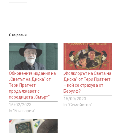
Свързани
Обновените издания на
„Фолклорът на Света на
„Светът на Диска“ от
Диска” от Тери Пратчет
Тери Пратчет
– кой се страхува от
продължават с
Беоулф?
поредицата „Смърт“
15/09/2020
16/02/2023
In "Семейство"
In "България"