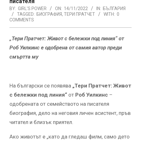
писателя
BY:
GIRL'S POWER
ON:
14/11/2022
IN:
БЪЛГАРИЯ
TAGGED:
БИОГРАФИЯ
,
ТЕРИ ПРАТЧЕТ
WITH:
0
COMMENTS
„Тери Пратчет: Живот с бележки под линия“
от
Роб Уилкинс е одобрена от самия автор преди
смъртта му
На български се появява
„Тери Пратчет: Живот
с бележки под линия“
от
Роб Уилкинс
–
одобрената от семейството на писателя
биография, дело на неговия личен асистент, пръв
читател и близък приятел.
Ако животът е „като да гледаш филм, само дето