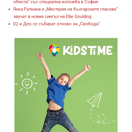
обекта“ със специална изложба в София
Янка Рупкина и „Мистерия на българските гласове“
звучат в новия сингъл на Ellie Goulding
D2 и Део се събират отново за „Свобода“