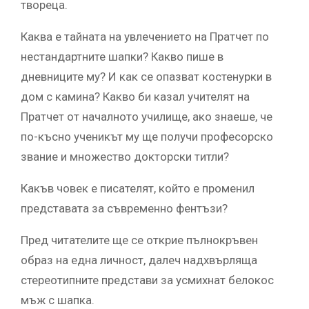
твореца.
Каква е тайната на увлечението на Пратчет по
нестандартните шапки? Какво пише в
дневниците му? И как се опазват костенурки в
дом с камина? Какво би казал учителят на
Пратчет от началното училище, ако знаеше, че
по-късно ученикът му ще получи професорско
звание и множество докторски титли?
Какъв човек е писателят, който е променил
представата за съвременно фентъзи?
Пред читателите ще се открие пълнокръвен
образ на една личност, далеч надхвърляща
стереотипните представи за усмихнат белокос
мъж с шапка.