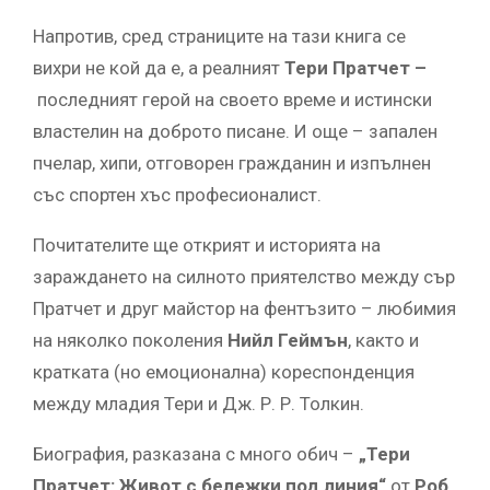
Напротив, сред страниците на тази книга се
вихри не кой да е, а реалният
Тери Пратчет –
последният герой на своето време и истински
властелин на доброто писане. И още – запален
пчелар, хипи, отговорен гражданин и изпълнен
със спортен хъс професионалист.
Почитателите ще открият и историята на
зараждането на силното приятелство между сър
Пратчет и друг майстор на фентъзито – любимия
на няколко поколения
Нийл Геймън
, както и
кратката (но емоционална) кореспонденция
между младия Тери и Дж. Р. Р. Толкин.
Биография, разказана с много обич –
„Тери
Пратчет: Живот с бележки под линия“
от
Роб