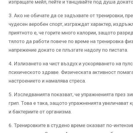
изпращате мейл, пейте и танцувайте под душа докато 
3. Ако не обичате да се задъхвате от тренировки, пр
чудесен аеробен спорт, изграждат характер, издръжл
приятното е, че горите много калории, защото разр
тялото да работи повече по време на тренировка физ
напрежение докато се плъзгате надолу по пистата.
4. Излизането на чист въздух и ускоряването на пулс
психическото здраве. Физическата активност помага
настроението и намалява стреса.
5. Изследванията показват, че упражненията през з
грип. Това е така, защото упражненията увеличават
и бактериите от организма.
6. Тренировките в студено време оказват по-интензи