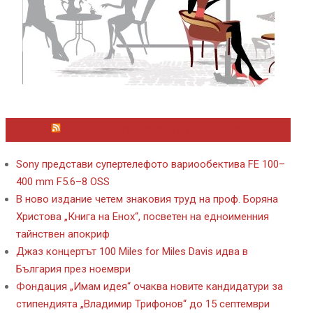
ЛАЙФСТАЙЛ НОВИНИ ОТ KAFENE.BG
Sony представи супертелефото вариообектива FE 100–
400 mm F5.6–8 OSS
В ново издание четем знаковия труд на проф. Боряна
Христова „Книга на Енох“, посветен на едноименния
тайнствен апокриф
Джаз концертът 100 Miles for Miles Davis идва в
България през ноември
Фондация „Имам идея“ очаква новите кандидатури за
стипендията „Владимир Трифонов“ до 15 септември