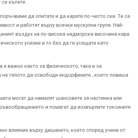
се къпете..
епоръчваме да опитате и да карате по-често ски. Те са
ивост и работят върху всички мускулни групи. Най-
еденият въздух на по-висока надморска височина кара
ическото усилие и то без да ги усещате като
а е важно както за физическото, така и за
 на тялото да освободи ендорфините , което повиша
имата могат да намалят шансовете за настинка или
 кръвообращението и помагат да изхвърлите токсините
вно влияние върху дишането, което според учени от