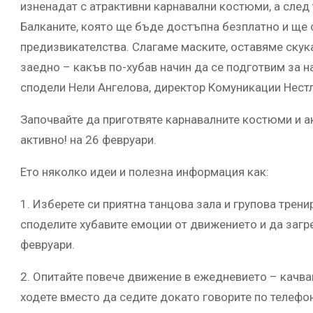
изненадат с атрактивни карнавални костюми, а след 
Балканите, която ще бъде достъпна безплатно и ще с
предизвикателства. Слагаме маските, оставяме скук
заедно – какъв по-хубав начин да се подготвим за н
сподели Нели Ангелова, директор Комуникации Нест
Започвайте да приготвяте карнавалните костюми и 
активно! на 26 февруари.
Ето няколко идеи и полезна информация как:
1. Изберете си приятна танцова зала и групова трени
споделите хубавите емоции от движението и да загре
февруари.
2. Опитайте повече движение в ежедневието – качвай
ходете вместо да седите докато говорите по телефон