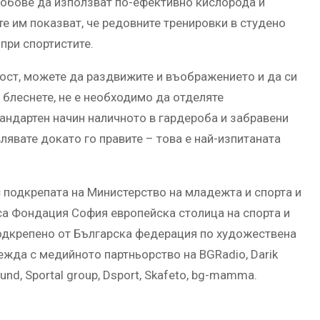
робове да използват по-ефективно кислорода и
е им показват, че редовните тренировки в студено
при спортистите.
ност, можете да раздвижите и въображението и да си
 блеснете, не е необходимо да отделяте
тандартен начин наличното в гардероба и забравени
явате докато го правите – това е най-изпитаната
с подкрепата на Министерство на младежта и спорта и
са Фондация София европейска столица на спорта и
одкрепено от Българска федерация по художествена
ровежда с медийното партньорство на BGRadio, Darik
ound, Sportal group, Dsport, Skafeto, bg-mamma.