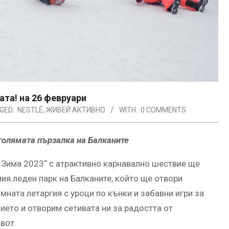
ата! на 26 февруари
GED:
NESTLÉ
,
ЖИВЕЙ АКТИВНО
WITH:
0 COMMENTS
-голямата пързалка на Балканите
! Зима 2023“ с атрактивно карнавално шествие ще
ия леден парк на Балканите, който ще отвори
ната летаргия с уроци по кънки и забавни игри за
ието и отворим сетивата ни за радостта от
вот.