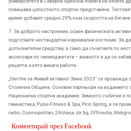
университета в Северна Аризона помага на белите д
повишава цялостното спортно представяне. Тестовет
време добавят средно 29% към скоростта на бягане 
7. За доброто настроение, освен физическата актив
подготвите нестандартни карнавални костюми. За да
допълнителни средства, а само да съчетаете по нес
аксесоари по чекмеджетата – важното е да се забавл
рецепта, която винаги работи.
„Нестле за Живей активно! Зима 2023“ се провежда 
Столична Община. Основни партньори на изданието 
Национална спортна академия. Зимното събитие е п
гимнастика, Pulse Fitness & Spa, Pirin Spring, и се п
radio, Cosmopolitan, 24chasa, dir.bg, Offmedia, Webgr
Коментирай чрез Facebook