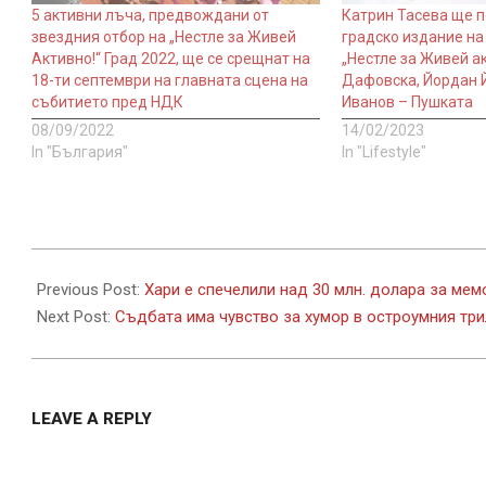
5 активни лъча, предвождани от
Катрин Тасева ще 
звездния отбор на „Нестле за Живей
градско издание на
Активно!“ Град 2022, ще се срещнат на
„Нестле за Живей ак
18-ти септември на главната сцена на
Дафовска, Йордан 
събитието пред НДК
Иванов – Пушката
08/09/2022
14/02/2023
In "България"
In "Lifestyle"
2023-
02-
Previous Post:
Хари е спечелили над 30 млн. долара за мем
03
Next Post:
Съдбата има чувство за хумор в остроумния три
LEAVE A REPLY