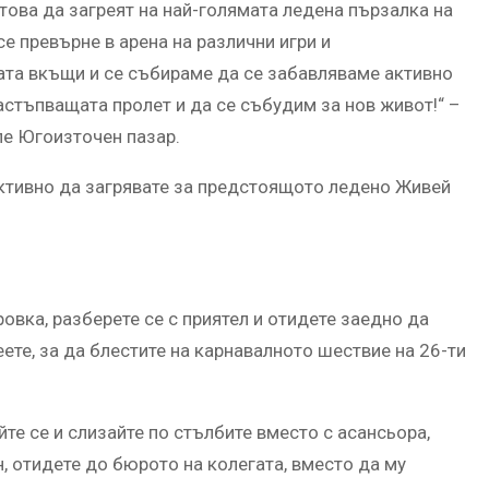
това да загреят на най-голямата ледена пързалка на
е превърне в арена на различни игри и
ата вкъщи и се събираме да се забавляваме активно
астъпващата пролет и да се събудим за нов живот!“ –
ле Югоизточен пазар.
активно да загрявате за предстоящото ледено Живей
ровка, разберете се с приятел и отидете заедно да
ете, за да блестите на карнавалното шествие на 26-ти
те се и слизайте по стълбите вместо с асансьора,
, отидете до бюрото на колегата, вместо да му