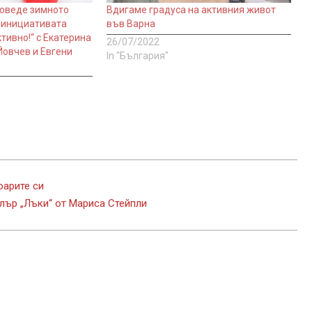
поведе зимното
Вдигаме градуса на активния живот
 инициативата
във Варна
тивно!“ с Екатерина
26/07/2022
Йовчев и Евгени
In "България"
оарите си
лър „Лъки“ от Мариса Стейпли