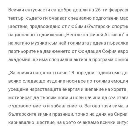
Всички ентусиасти са добре дошли на 26-ти февруари
театър, където ги очакват специално подготвени мас
шествие, предвождано от любими български спортист
националното движение „Нестле за живей Активно“ щ
на латино музика към най-голямата ледена пързалка
партньорите на движението от Фондация София евро
академия ще има специална активна програма с мног
„За всички нас, които вече 18 поредни години сме дв
всяко следващо издание носи все по-голяма емоция
усещаме нарастващата енергия и желание на хората 
мотивират да търсим нови и нови начини да съчетав
с удоволствието и забавлението. Затова тази зима,
българските зимни празници, точно на деня на Сирни
карнавално шествие, на което очакваме всички енту