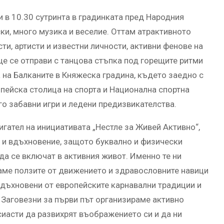
 в 10.30 сутринта в градинката пред Народния
ки, много музика и веселие. Оттам атрактивното
и, артисти и известни личности, активни фенове на
е се отправи с танцова стъпка под горещите ритми
 на Балканите в Княжеска градина, където заедно с
пейска столица на спорта и Национална спортна
о забавни игри и ледени предизвикателства.
игател на инициативата „Нестле за Живей Активно“,
 и вдъхновение, защото буквално и физически
да се включат в активния живот. Именно те ни
аме ползите от движението и здравословните навици
 вдъхновени от европейските карнавални традиции и
 Заговезни за първи път организираме активно
сиасти да развихрят въображението си и да ни