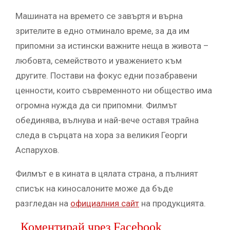
Машината на времето се завъртя и върна
зрителите в едно отминало време, за да им
припомни за истински важните неща в живота –
любовта, семейството и уважението към
другите. Постави на фокус едни позабравени
ценности, които съвременното ни общество има
огромна нужда да си припомни. Филмът
обединява, вълнува и най-вече оставя трайна
следа в сърцата на хора за великия Георги
Аспарухов.
Филмът е в кината в цялата страна, а пълният
списък на киносалоните може да бъде
разгледан на
официалния сайт
на продукцията.
Коментирай чрез Facebook