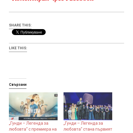
SHARE THIS:
LIKE THIS:
Свързани
„Гунди – Легенда за
„Гунди – Легенда за
любовта“ с премиера на
любовта“ стана първият