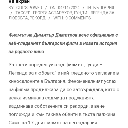
на екран
BY:
GIRL'S POWER
ON:
04/11/2024
IN:
БЪЛГАРИЯ
TAGGED:
ГЕОРГИ АСПАРУХОВ
,
ГУНДИ - ЛЕГЕНДА ЗА
ЛЮБОВТА
,
РЕКОРД
WITH:
0 COMMENTS
Филмът на Димитър Димитров вече официално е
най-гледаният
български филм в новата история
на родното кино
За трети пореден уикенд филмът „Гунди –
Легенда за любовта“ е най-гледаното заглавие в
киносалоните в България. Феноменалният успех
на филма продължава да се затвърждава, като с
всяка изминала седмица продукцията
задминава собствените си рекорди, а вече
поглежда и към такива обвити в гъста паяжина.
Само за 17 дни филмът за легендарния