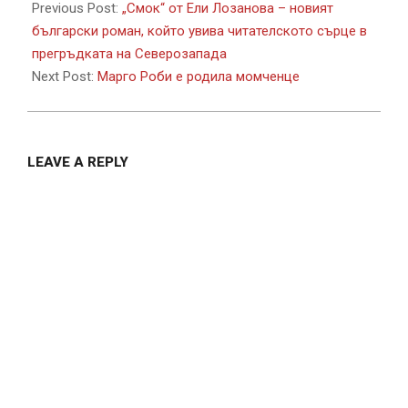
11-
Previous Post:
„Смок“ от Ели Лозанова – новият
04
български роман, който увива читателското сърце в
прегръдката на Северозапада
Next Post:
Марго Роби е родила момченце
LEAVE A REPLY