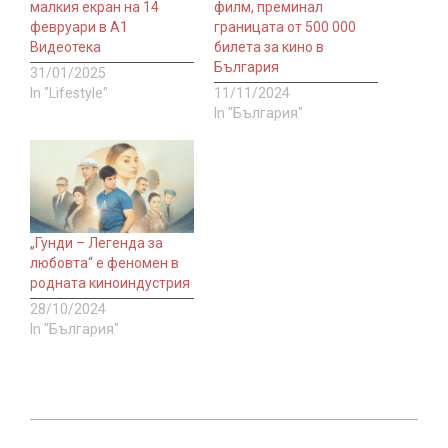
малкия екран на 14
филм, преминал
февруари в А1
границата от 500 000
Видеотека
билета за кино в
България
31/01/2025
In "Lifestyle"
11/11/2024
In "България"
„Гунди – Легенда за
любовта“ е феномен в
родната киноиндустрия
28/10/2024
In "България"
2024-