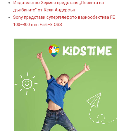
Издателство Хермес представя „Песента на
дълбините“ от Кели Андерсън
Sony представи супертелефото вариообектива FE
100–400 mm F5.6–8 OSS