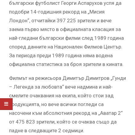
български футболист Георги Аспарухов успя да
подобри 14-годишния рекорд на „Мисия
Лондон“, отчитайки 397 225 зрители и вече
заема първо място в официалната класация за
най-гледани български филми след 1989 година
според данните на Национален Филмов Център.
За периода преди 1989 година няма водена
официална статистика за броя зрители в кината.
Филмът на режисьора Димитър Димитров „Гунди
– Легенда за любовта“ вече надмина и най-
смелите очаквания на екипа, който стои зад
продукцията, но вече всички погледи са
насочени към абсолютния рекорд на „Аватар 2“
от 475 823 зрители, който се очаква също да
падне в следващите 2 седмици.