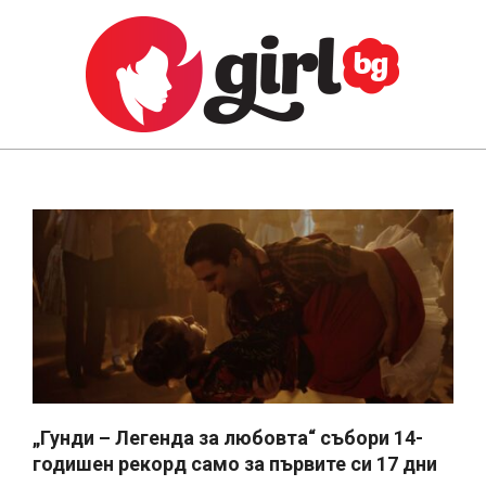
Skip
to
content
GIRL.BG
Primary
Navigation
Menu
„Гунди – Легенда за любовта“ събори 14-
годишен рекорд само за първите си 17 дни