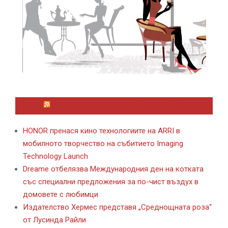
ЛАЙФСТАЙЛ НОВИНИ ОТ KAFENE.BG
HONOR пренася кино технологиите на ARRI в
мобилното творчество на събитието Imaging
Technology Launch
Dreame отбелязва Международния ден на котката
със специални предложения за по-чист въздух в
домовете с любимци
Издателство Хермес представя „Среднощната роза“
от Лусинда Райли