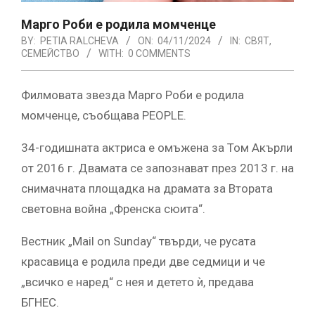
Марго Роби е родила момченце
BY:
PETIA RALCHEVA
ON:
04/11/2024
IN:
СВЯТ
,
СЕМЕЙСТВО
WITH:
0 COMMENTS
Филмовата звезда Марго Роби е родила
момченце, съобщава PEOPLE.
34-годишната актриса е омъжена за Том Акърли
от 2016 г. Двамата се запознават през 2013 г. на
снимачната площадка на драмата за Втората
световна война „Френска сюита“.
Вестник „Mail on Sunday“ твърди, че русата
красавица е родила преди две седмици и че
„всичко е наред“ с нея и детето ѝ, предава
БГНЕС.