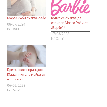
Марго Роби очаква бебе
Koлко се очаква да
спечели Марго Роби от
08/07/2024
„Барби“?
In "Свят"
17/08/2023
In "Свят"
Британската принцеса
Юджини стана майка за
втори път
06/06/2023
In "Свят"