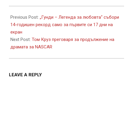
2024-
11-
Previous Post:
„Гунди – Легенда за любовта“ събори
04
14-годишен рекорд само за първите си 17 дни на
екран
Next Post:
Том Круз преговаря за продължение на
драмата за NASCAR
LEAVE A REPLY