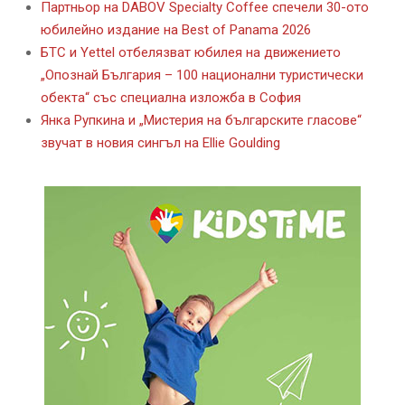
Партньор на DABOV Specialty Coffee спечели 30-ото
юбилейно издание на Best of Panama 2026
БТС и Yettel отбелязват юбилея на движението
„Опознай България – 100 национални туристически
обекта“ със специална изложба в София
Янка Рупкина и „Мистерия на българските гласове“
звучат в новия сингъл на Ellie Goulding