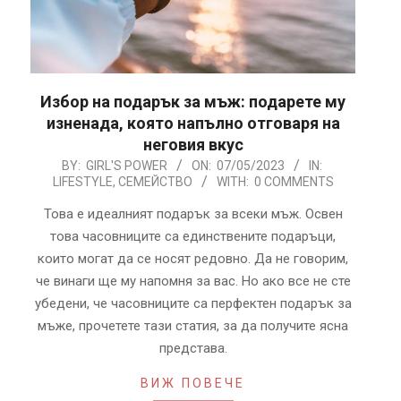
Избор на подарък за мъж: подарете му
изненада, която напълно отговаря на
неговия вкус
2023-
BY:
GIRL'S POWER
ON:
07/05/2023
IN:
LIFESTYLE
,
СЕМЕЙСТВО
WITH:
0 COMMENTS
05-
07
Това е идеалният подарък за всеки мъж. Освен
това часовниците са единствените подаръци,
които могат да се носят редовно. Да не говорим,
че винаги ще му напомня за вас. Но ако все не сте
убедени, че часовниците са перфектен подарък за
мъже, прочетете тази статия, за да получите ясна
представа.
ВИЖ ПОВЕЧЕ