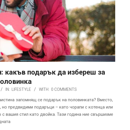
н: какъв подарък да избереш за
половинка
IN:
LIFESTYLE
WITH:
0 COMMENTS
наистина запомнящ се подарък на половинката? Вместо,
, но предвидими подаръци – като чорапи с котенца или
с вашия стил като двойка. Тази година ние свършихме
дната