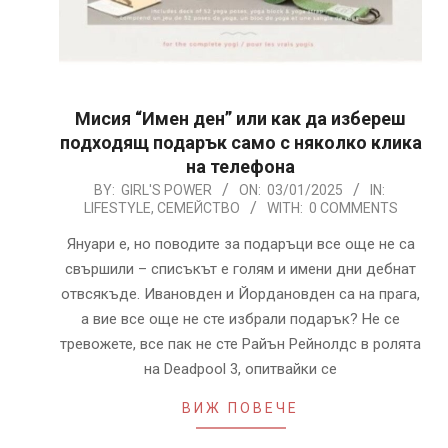
Мисия “Имен ден” или как да избереш
подходящ подарък само с няколко клика
на телефона
2025-
BY:
GIRL'S POWER
ON:
03/01/2025
IN:
LIFESTYLE
,
СЕМЕЙСТВО
WITH:
0 COMMENTS
01-
03
Януари е, но поводите за подаръци все още не са
свършили – списъкът е голям и имени дни дебнат
отвсякъде. Ивановден и Йордановден са на прага,
а вие все още не сте избрали подарък? Не се
тревожете, все пак не сте Райън Рейнолдс в ролята
на Deadpool 3, опитвайки се
ВИЖ ПОВЕЧЕ