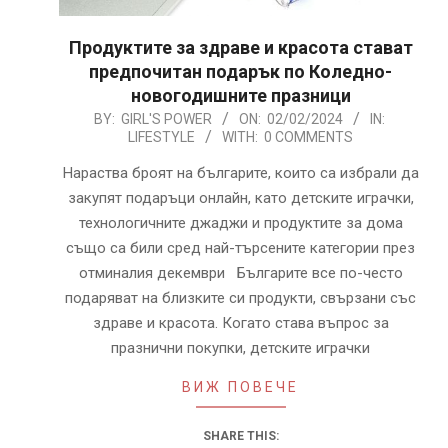
Продуктите за здраве и красота стават
предпочитан подарък по Коледно-
новогодишните празници
2024-
BY:
GIRL'S POWER
ON:
02/02/2024
IN:
LIFESTYLE
WITH:
0 COMMENTS
02-
02
Нараства броят на българите, които са избрали да
закупят подаръци онлайн, като детските играчки,
технологичните джаджи и продуктите за дома
също са били сред най-търсените категории през
отминалия декември Българите все по-често
подаряват на близките си продукти, свързани със
здраве и красота. Когато става въпрос за
празнични покупки, детските играчки
ВИЖ ПОВЕЧЕ
SHARE THIS: