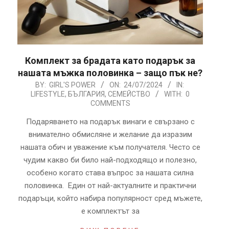
Комплект за брадата като подарък за
нашата мъжка половинка – защо пък не?
2024-
BY:
GIRL'S POWER
ON:
24/07/2024
IN:
LIFESTYLE
,
БЪЛГАРИЯ
,
СЕМЕЙСТВО
WITH:
0
07-
COMMENTS
24
Подаряването на подарък винаги е свързано с
внимателно обмисляне и желание да изразим
нашата обич и уважение към получателя. Често се
чудим какво би било най-подходящо и полезно,
особено когато става въпрос за нашата силна
половинка. Един от най-актуалните и практични
подаръци, който набира популярност сред мъжете,
е комплектът за