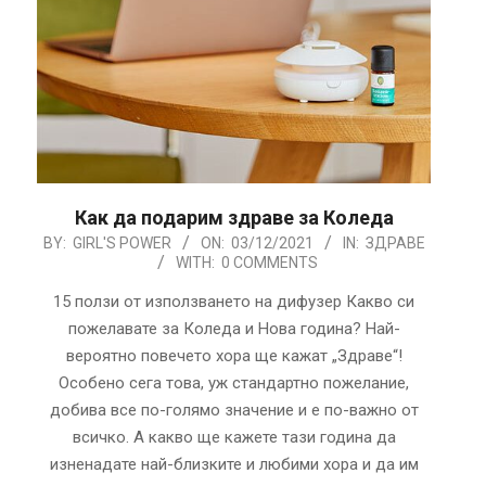
Как да подарим здраве за Коледа
2021-
BY:
GIRL'S POWER
ON:
03/12/2021
IN:
ЗДРАВЕ
WITH:
0 COMMENTS
12-
03
15 ползи от използването на дифузер Какво си
пожелавате за Коледа и Нова година? Най-
вероятно повечето хора ще кажат „Здраве“!
Особено сега това, уж стандартно пожелание,
добива все по-голямо значение и е по-важно от
всичко. А какво ще кажете тази година да
изненадате най-близките и любими хора и да им