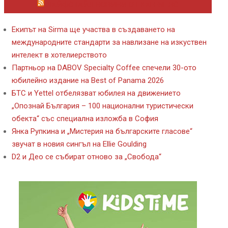
ЛАЙФСТАЙЛ НОВИНИ ОТ KAFENE.BG
Екипът на Sirma ще участва в създаването на
международните стандарти за навлизане на изкуствен
интелект в хотелиерството
Партньор на DABOV Specialty Coffee спечели 30-ото
юбилейно издание на Best of Panama 2026
БТС и Yettel отбелязват юбилея на движението
„Опознай България – 100 национални туристически
обекта“ със специална изложба в София
Янка Рупкина и „Мистерия на българските гласове“
звучат в новия сингъл на Ellie Goulding
D2 и Део се събират отново за „Свобода“