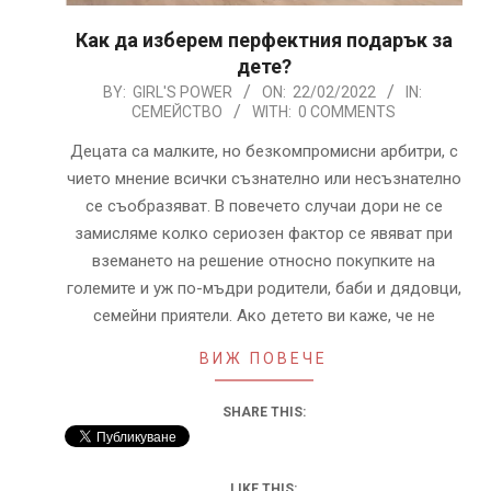
Как да изберем перфектния подарък за
дете?
2022-
BY:
GIRL'S POWER
ON:
22/02/2022
IN:
СЕМЕЙСТВО
WITH:
0 COMMENTS
02-
22
Децата са малките, но безкомпромисни арбитри, с
чието мнение всички съзнателно или несъзнателно
се съобразяват. В повечето случаи дори не се
замисляме колко сериозен фактор се явяват при
вземането на решение относно покупките на
големите и уж по-мъдри родители, баби и дядовци,
семейни приятели. Ако детето ви каже, че не
ВИЖ ПОВЕЧЕ
SHARE THIS:
LIKE THIS: