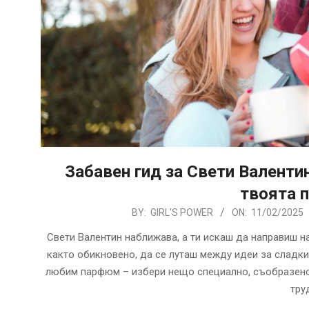
Забавен гид за Свети Валенти
твоята 
2025-
BY:
GIRL'S POWER
ON:
11/02/2025
02-
Свети Валентин наближава, а ти искаш да направиш 
11
както обикновено, да се луташ между идеи за сладки
любим парфюм – избери нещо специално, съобразено 
тру