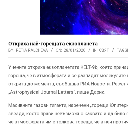
Откриха най-горещата екзопланета
BY:
PETIA RALCHEVA
ON:
28/01/2020
IN:
СВЯТ
TAGG
Учените откриха екзопланетата KELT-9b, която прина
гореща, че в атмосферата й се разпадат молекулите 
открита до момента, съобщава РИА Новости. Резулта
„Astrophysical Journal Letters“, пише Дарик.
Масивните газови гиганти, наречени „горещи Юпитери“
звезди, което прави невъзможно каквато и да било 
че атмосферата им е толкова гореща, че в нея протич