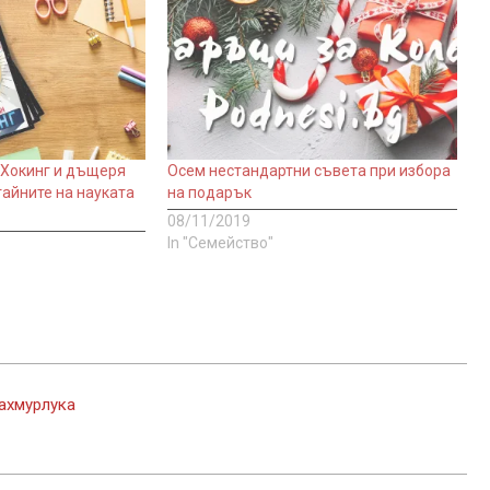
 Хокинг и дъщеря
Осем нестандартни съвета при избора
тайните на науката
на подарък
08/11/2019
In "Семейство"
махмурлука