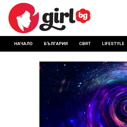
Skip
to
content
GIRL.BG
НАЧАЛО
БЪЛГАРИЯ
СВЯТ
LIFESTYLE
Primary
Navigation
Menu