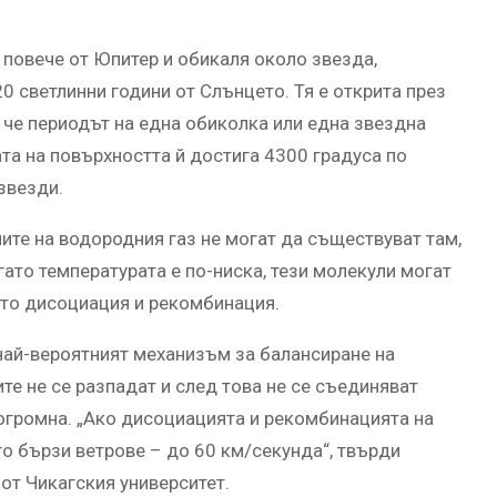
и повече от Юпитер и обикаля около звезда,
 светлинни години от Слънцето. Тя е открита през
, че периодът на една обиколка или една звездна
ата на повърхността й достига 4300 градуса по
 звезди.
лите на водородния газ не могат да съществуват там,
гато температурата е по-ниска, тези молекули могат
като дисоциация и рекомбинация.
най-вероятният механизъм за балансиране на
е не се разпадат и след това не се съединяват
 огромна. „Ако дисоциацията и рекомбинацията на
о бързи ветрове – до 60 км/секунда“, твърди
от Чикагския университет.