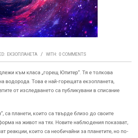
ED:
ЕКЗОПЛАНЕТА
WITH:
0 COMMENTS
длежи към класа „горещ Юпитер“. Тя е толкова
на водорода. Това е най-горещата екзопланета,
тите от изследването са публикувани в списание
, са планети, които са твърде близо до своите
форма на живот на тях. Новите наблюдения показват,
ат реакции, които са необичайни за планетите, но по-