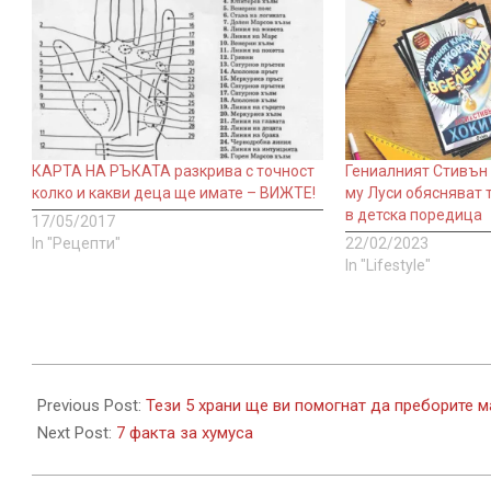
КАРТА НА РЪКАТА разкрива с точност
Гениалният Стивън
колко и какви деца ще имате – ВИЖТЕ!
му Луси обясняват 
в детска поредица
17/05/2017
In "Рецепти"
22/02/2023
In "Lifestyle"
2020-
01-
Previous Post:
Тези 5 храни ще ви помогнат да преборите 
28
Next Post:
7 факта за хумуса