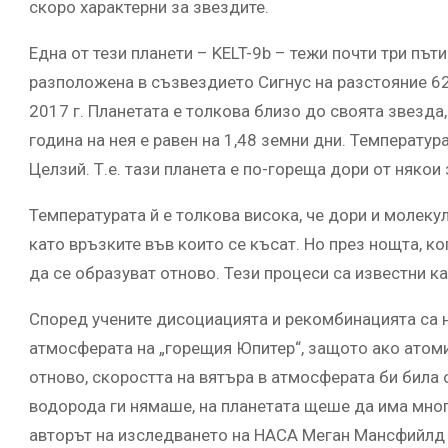
скоро характерни за звездите.
Една от тези планети – KELT-9b – тежи почти три път
разположена в съзвездието Сигнус на разстояние 620
2017 г. Планетата е толкова близо до своята звезда
година на нея е равен на 1,48 земни дни. Температур
Целзий. Т.е. тази планета е по-гореща дори от някои
Температурата й е толкова висока, че дори и молеку
като връзките във които се късат. Но през нощта, ко
да се образуват отново. Тези процеси са известни 
Според учените дисоциацията и рекомбинацията са 
атмосферата на „горещия Юпитер“, защото ако атомит
отново, скоростта на вятъра в атмосферата би била
водорода ги нямаше, на планетата щеше да има мног
авторът на изследването на НАСА Меган Мансфийлд 