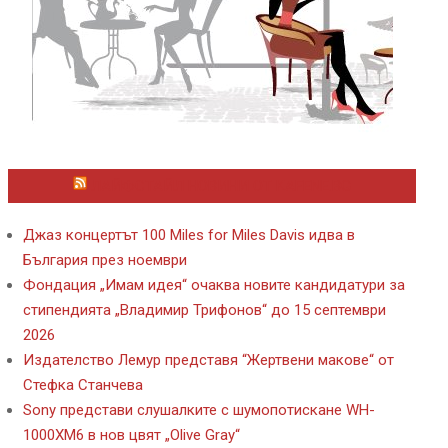
ЛАЙФСТАЙЛ НОВИНИ ОТ KAFENE.BG
Джаз концертът 100 Miles for Miles Davis идва в
България през ноември
Фондация „Имам идея“ очаква новите кандидатури за
стипендията „Владимир Трифонов“ до 15 септември
2026
Издателство Лемур представя “Жертвени макове“ от
Стефка Станчева
Sony представи слушалките с шумопотискане WH-
1000XM6 в нов цвят „Olive Gray“