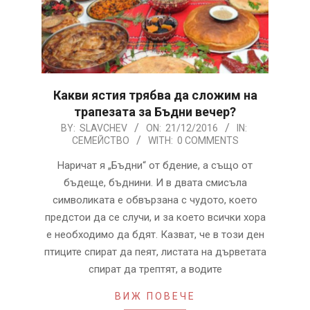
Какви ястия трябва да сложим на
трапезата за Бъдни вечер?
2016-
BY:
SLAVCHEV
ON:
21/12/2016
IN:
СЕМЕЙСТВО
WITH:
0 COMMENTS
12-
21
Наричат я „Бъдни“ от бдение, а също от
бъдеще, бъднини. И в двата смисъла
символиката е обвързана с чудото, което
предстои да се случи, и за което всички хора
е необходимо да бдят. Казват, че в този ден
птиците спират да пеят, листата на дърветата
спират да трептят, а водите
ВИЖ ПОВЕЧЕ