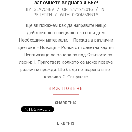
започнете веднага и Вие!
2016-
BY:
SLAVCHEV
ON:
21/12/2016
IN:
РЕЦЕПТИ
WITH:
0 COMMENTS
12-
21
Ще ви покажем как да направите нещо
действително специално за своя дом.
Необходими материали: – Прежда в различни
цветове – Ножици – Ролки от тоалетна хартия
– Неплъзгаща се основа за под Стъпките са
лесни: 1. Пригответе колкото се може повече
различни прежди. Ще бъде по-шарено и по-
красиво. 2. Свържете
ВИЖ ПОВЕЧЕ
SHARE THIS:
LIKE THIS: