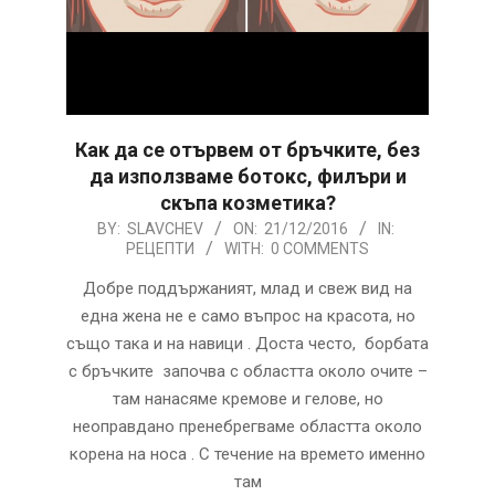
Как да се отървем от бръчките, без
да използваме ботокс, филъри и
скъпа козметика?
2016-
BY:
SLAVCHEV
ON:
21/12/2016
IN:
РЕЦЕПТИ
WITH:
0 COMMENTS
12-
21
Добре поддържаният, млад и свеж вид на
една жена не е само въпрос на красота, но
също така и на навици . Доста често, борбата
с бръчките започва с областта около очите –
там нанасяме кремове и гелове, но
неоправдано пренебрегваме областта около
корена на носа . С течение на времето именно
там