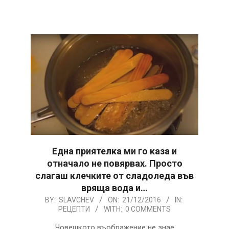
Една приятелка ми го каза и
отначало не повярвах. Просто
слагаш клечките от сладоледа във
вряща вода и…
2016-
BY:
SLAVCHEV
ON:
21/12/2016
IN:
РЕЦЕПТИ
WITH:
0 COMMENTS
12-
21
Човешкото въображение не знае