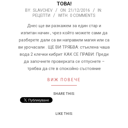
ТОВА!
2016-
BY:
SLAVCHEV
ON:
21/12/2016
IN:
РЕЦЕПТИ
WITH:
0 COMMENTS
12-
21
Днес ще ви разкажем за един стар и
изпитан начин , чрез който можете сами да
разберете дали са ви направили магия или са
ви урочасали . ЩЕ ВИ ТРЯБВА: стъклена чаша
вода 2 клечки кибрит КАК СЕ ПРАВИ: Преди
да започнете проверката се отпуснете –
трябва да сте в спокойно състояние
ВИЖ ПОВЕЧЕ
SHARE THIS:
LIKE THIS: