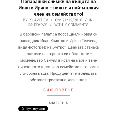
Папарашки снимки на къщата на
Иван и Ирина – вижте и най-малкия
член на семейството!
2016-
BY:
SLAVCHEV
ON:
21/12/2016
IN:
БЪЛГАРИЯ
WITH:
0 COMMENTS
12-
21
В баровски палат са посрещнали новия си
наследник Иван Христов и Ирина Тенчева,
видя фотограф на „Ретро”. Двамата станаха
родители на първото си общо дете –
момченцето Самуил в края на март и вече
живеят като щастливо семейство в голяма и
луксозна къща. Продуцентът и водещата
обитават триетажна хасиенда в
ВИЖ ПОВЕЧЕ
SHARE THIS: