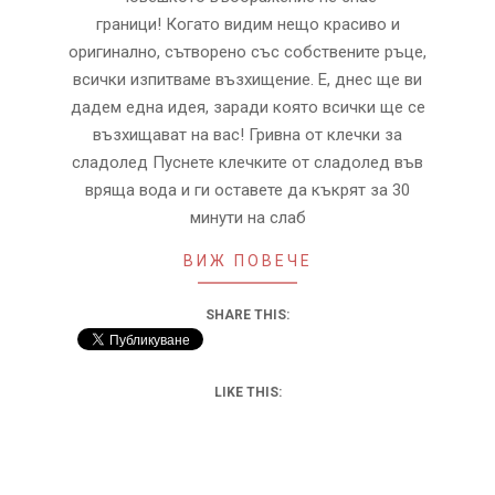
граници! Когато видим нещо красиво и
оригинално, сътворено със собствените ръце,
всички изпитваме възхищение. Е, днес ще ви
дадем една идея, заради която всички ще се
възхищават на вас! Гривна от клечки за
сладолед Пуснете клечките от сладолед във
вряща вода и ги оставете да къкрят за 30
минути на слаб
ВИЖ ПОВЕЧЕ
SHARE THIS:
LIKE THIS: