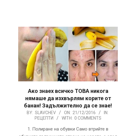
Ако знаех всичко ТОВА никога
нямаше да изхвърлям корите от
банан! Задължително да се знае!
2016-
BY:
SLAVCHEV
ON:
21/12/2016
IN:
РЕЦЕПТИ
WITH:
0 COMMENTS
12-
21
1. Полиране на обувки Само втрийте в