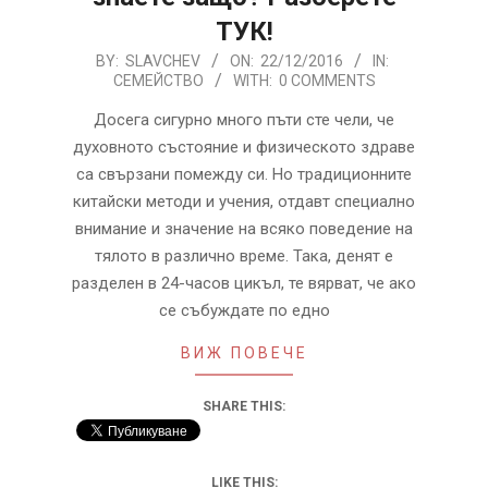
ТУК!
2016-
BY:
SLAVCHEV
ON:
22/12/2016
IN:
СЕМЕЙСТВО
WITH:
0 COMMENTS
12-
22
Досега сигурно много пъти сте чели, че
духовното състояние и физическото здраве
са свързани помежду си. Но традиционните
китайски методи и учения, отдавт специално
внимание и значение на всяко поведение на
тялото в различно време. Така, денят е
разделен в 24-часов цикъл, те вярват, че ако
се събуждате по едно
ВИЖ ПОВЕЧЕ
SHARE THIS:
LIKE THIS: