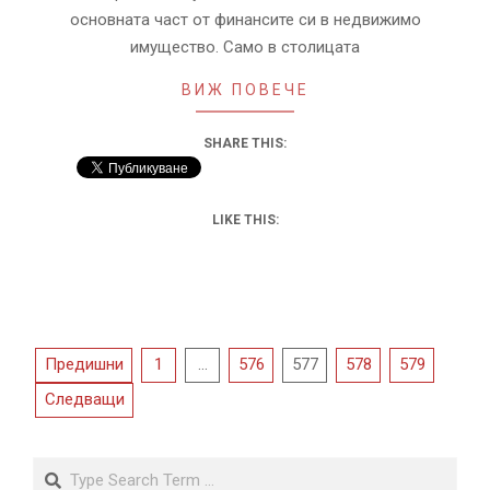
основната част от финансите си в недвижимо
имущество. Само в столицата
ВИЖ ПОВЕЧЕ
SHARE THIS:
LIKE THIS:
Разделяне
Предишни
1
…
576
577
578
579
на
Следващи
публикациите
на
Search