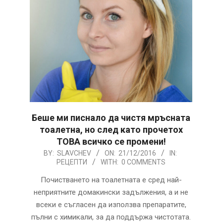
Беше ми писнало да чистя мръсната
тоалетна, но след като прочетох
ТОВА всичко се промени!
2016-
BY:
SLAVCHEV
ON:
21/12/2016
IN:
РЕЦЕПТИ
WITH:
0 COMMENTS
12-
21
Почистването на тоалетната е сред най-
неприятните домакински задължения, а и не
всеки е съгласен да използва препаратите,
пълни с химикали, за да поддържа чистотата.