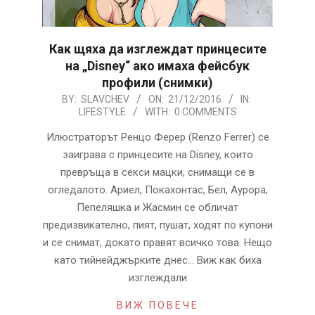
Как щяха да изглеждат принцесите
на „Disney“ ако имаха фейсбук
профили (снимки)
2016-
BY:
SLAVCHEV
ON:
21/12/2016
IN:
LIFESTYLE
WITH:
0 COMMENTS
12-
21
Илюстраторът Ренцо Ферер (Renzo Ferrer) се
заиграва с принцесите на Disney, които
превръща в секси мацки, снимащи се в
огледалото. Ариел, Покахонтас, Бел, Аурора,
Пепеляшка и Жасмин се обличат
предизвикателно, пият, пушат, ходят по купони
и се снимат, докато правят всичко това. Нещо
като тийнейджърките днес… Виж как биха
изглеждали
ВИЖ ПОВЕЧЕ