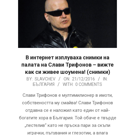
В интернет изплуваха снимки на
палата на Слави Трифонов – вижте
как си живее шоумена! (снимки)
2016-
BY:
SLAVCHEV
ON:
21/12/2016
IN:
БЪЛГАРИЯ
WITH:
0 COMMENTS
12-
21
Слави Трифонов е мултимилионер в имоти,
собствеността му смайва! Слави Трифонов
отдавна се е наложил като един от най-
богатите хора в България. Той обаче е твърде
„пестелив“ като не пръска пари за скъпи
играчки, пътувания и глезотии, а влага