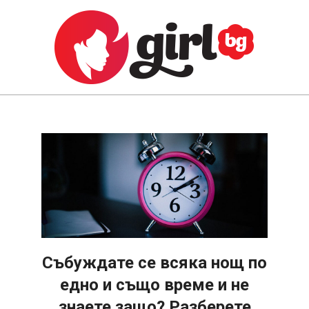
Skip
to
content
GIRL.BG
Primary
Navigation
Menu
Събуждате се всяка нощ по
едно и също време и не
знаете защо? Разберете