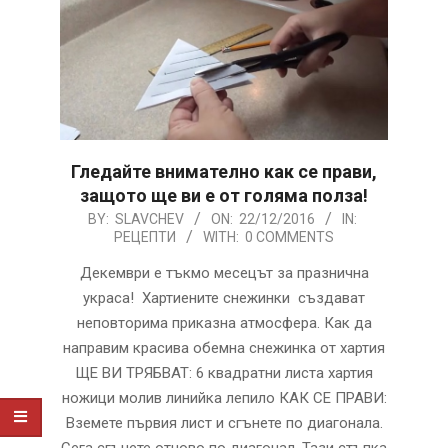
Гледайте внимателно как се прави,
защото ще ви е от голяма полза!
2016-
BY:
SLAVCHEV
ON:
22/12/2016
IN:
РЕЦЕПТИ
WITH:
0 COMMENTS
12-
22
Декември е тъкмо месецът за празнична
украса! Хартиените снежинки създават
неповторима приказна атмосфера. Как да
направим красива обемна снежинка от хартия
ЩЕ ВИ ТРЯБВАТ: 6 квадратни листа хартия
ножици молив линийка лепило КАК СЕ ПРАВИ:
Вземете първия лист и сгънете по диагонала.