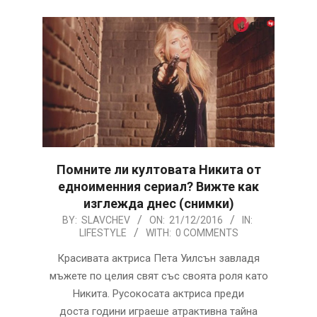
Помните ли култовата Никита от
едноименния сериал? Вижте как
изглежда днес (снимки)
2016-
BY:
SLAVCHEV
ON:
21/12/2016
IN:
LIFESTYLE
WITH:
0 COMMENTS
12-
21
Красивата актриса Пета Уилсън завладя
мъжете по целия свят със своята роля като
Никита. Русокосата актриса преди
доста години играеше атрактивна тайна