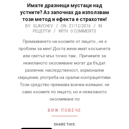
Имате дразнещи мустаци над
устните? Аз започнах да използвам
този метод и ефекта е страхотен!
2016-
BY:
SLAVCHEV
ON:
21/12/2016
IN:
РЕЦЕПТИ
WITH:
0 COMMENTS
12-
21
Премахването на космите от лицето , не е
проблем за мен! Доста жени имат косъмчета
или светъл мъх точно там… Причините за
нежеланото окосмяване могат да бъдат
различни: наследственост, хормонални
смущения, употреба на орални контрацептиви.
Този средство премахва всички излишно: не
само космите по лицето, но и нежеланото
окосмяване по
ВИЖ ПОВЕЧЕ
SHARE THIS: